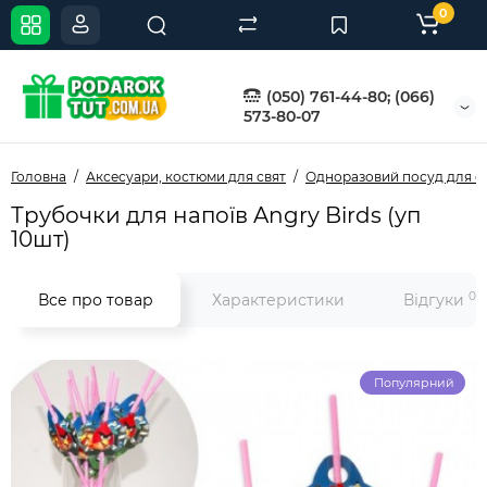
0
(050) 761-44-80; (066)
573-80-07
Головна
Аксесуари, костюми для свят
Одноразовий посуд для с
Трубочки для напоїв Angry Birds (уп
10шт)
0
Все про товар
Характеристики
Відгуки
Популярний