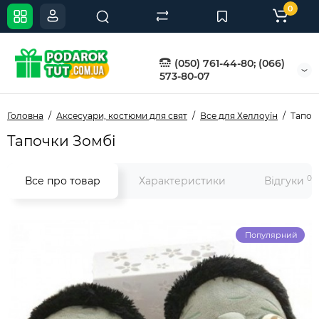
0
(050) 761-44-80; (066)
573-80-07
Головна
Аксесуари, костюми для свят
Все для Хеллоуїн
Тапоч
Тапочки Зомбі
0
Все про товар
Характеристики
Відгуки
Популярний