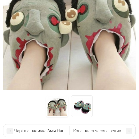
Чарівна паличка Змія Нагайна
Коса пластмасова велика складн