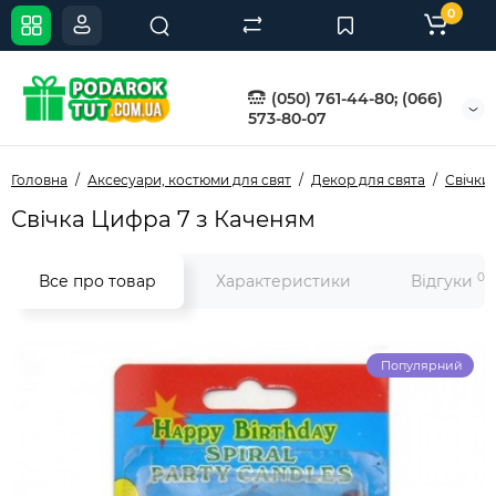
0
(050) 761-44-80; (066)
573-80-07
Головна
Аксесуари, костюми для свят
Декор для свята
Свічки 
Свічка Цифра 7 з Каченям
0
Все про товар
Характеристики
Відгуки
Популярний