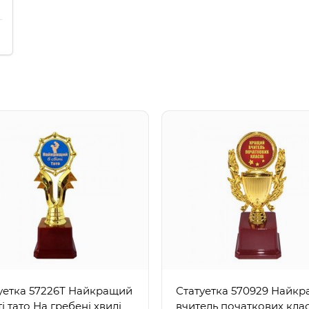
уетка 57226Т Найкращий
Статуетка 570929 Найк
ті тато На гребені хвилі
вчитель початкових клас