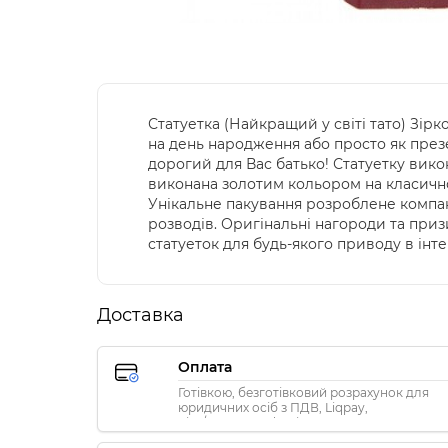
Статуетка (Найкращий у світі тато) Зір
на день народження або просто як през
дорогий для Вас батько! Статуетку вико
виконана золотим кольором на класичном
Унікальне пакування розроблене компан
розводів. Оригінальні нагороди та призи
статуеток для будь-якого приводу в інт
Доставка
Оплата
Готівкою, безготівковий розрахунок для
юридичних осіб з ПДВ, Liqpay,
Visa/MasterCard, Privat24