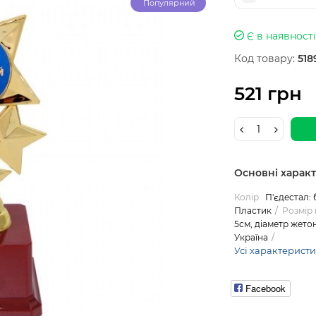
Популярний
Є в наявності
Код товару:
518
521 грн
Основні харак
Колір
П'єдестал: 
Пластик
Розмір
5см, діаметр жето
Україна
Усі характерист
Facebook