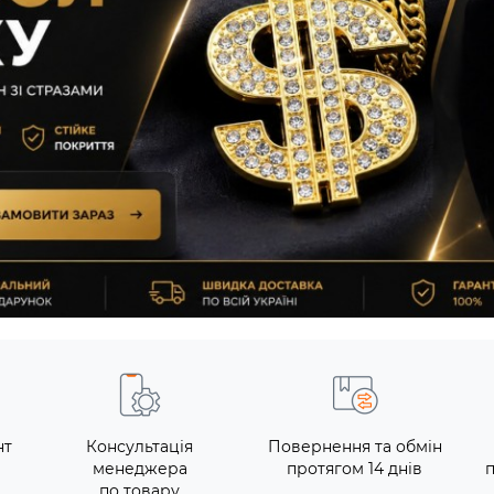
нт
Консультація
Повернення та обмін
менеджера
протягом 14 днів
по товару