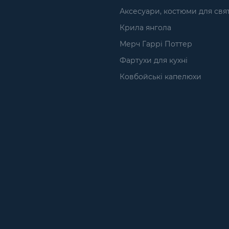
Аксесуари, костюми для свя
Крила янгола
Мерч Гаррі Поттер
Фартухи для кухні
Ковбойські капелюхи