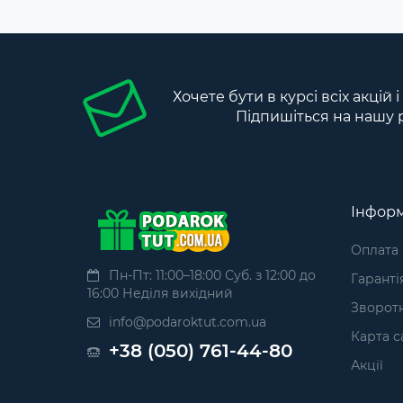
Хочете бути в курсі всіх акцій 
Підпишіться на нашу 
Інформ
Оплата
Пн-Пт: 11:00–18:00 Суб. з 12:00 до
Гаранті
16:00 Неділя вихідний
Зворотн
info@podaroktut.com.ua
Карта с
+38 (050) 761-44-80
Акції