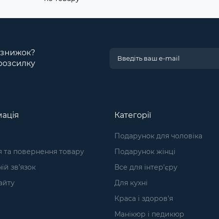
і знижок?
розсилку
ація
Категорії
Подарунок для чоловіка
я та повернення товару
Подарунок жінці
ій зв’язок
Все для інтер'єру
айту
Для кухні
Краса і здоров'я
Манікюр і педикюр