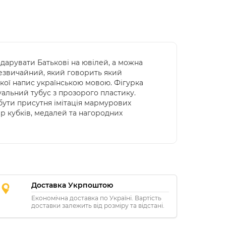
одарувати Батькові на ювілей, а можна
незвичайний, який говорить який
якої напис українською мовою. Фігурка
уальний тубус з прозорого пластику.
бути присутня імітація мармурових
ір кубків, медалей та нагородних
Доставка Укрпоштою
Економічна доставка по Україні. Вартість
доставки залежить від розміру та відстані.