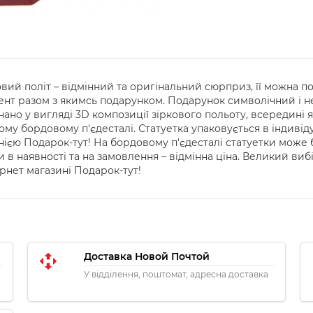
ковий політ – відмінний та оригінальний сюрприз, її можна п
ент разом з якимсь подарунком. Подарунок символічний і 
нано у вигляді 3D композиції зіркового польоту, всередині 
у бордовому п'єдесталі. Статуетка упаковується в індивід
ією Подарок-тут! На бордовому п'єдесталі статуетки може 
 в наявності та на замовлення – відмінна ціна. Великий виб
ернет магазині Подарок-тут!
Доставка Новой Почтой
У відділення, поштомат, адресна доставка