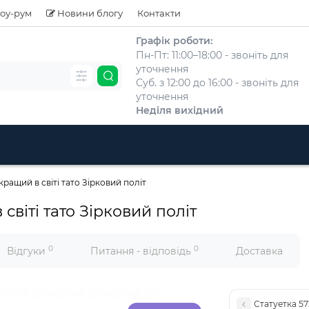
оу-рум
Новини блогу
Контакти
Графік роботи:
Пн-Пт: 11:00–18:00 - звоніть для
уточнення
Суб. з 12:00 до 16:00 - звоніть для
уточнення
Неділя вихідний
ращий в світі тато Зірковий політ
світі тато Зірковий політ
0
0
Відгуки
Питання - відповідь
Доставка
Статуетка 5