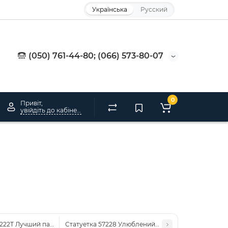
Українська
Русский
(050) 761-44-80; (066) 573-80-07
0
Привіт,
увійдіть до кабінету
7222Т Лучший папа-Лучший дедушка Вінок з кристалом
Статуетка 57228 Улюблений Батько Золота Зірка