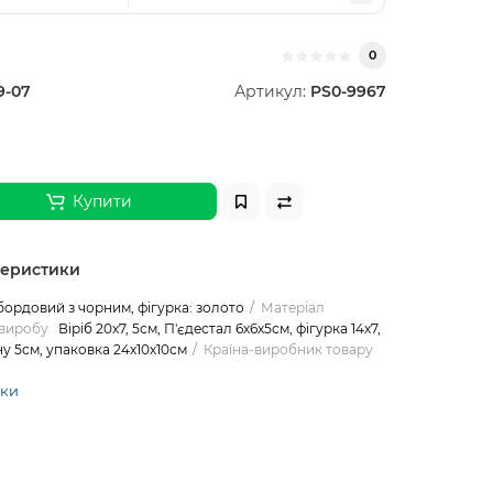
0
9-07
Артикул:
PS0-9967
Купити
теристики
бордовий з чорним, фігурка: золото
Матеріал
 виробу
Віріб 20х7, 5см, П'єдестал 6х6х5см, фігурка 14х7,
ну 5см, упаковка 24х10х10см
Країна-виробник товару
ики