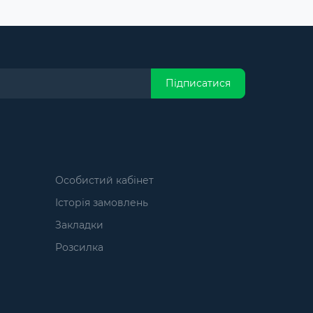
Підписатися
Особистий кабінет
Історія замовлень
Закладки
Розсилка