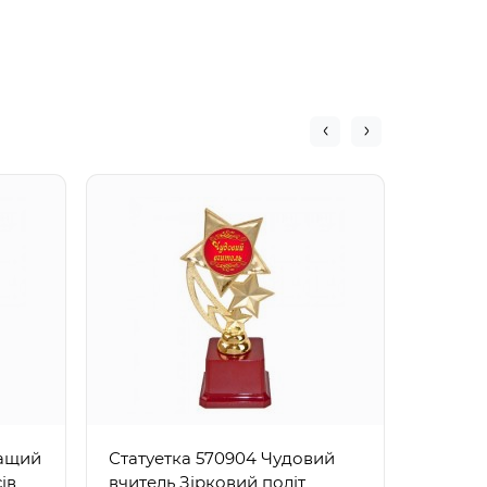
Статуе
світі д
ращий
Статуетка 570904 Чудовий
ів
вчитель Зірковий політ