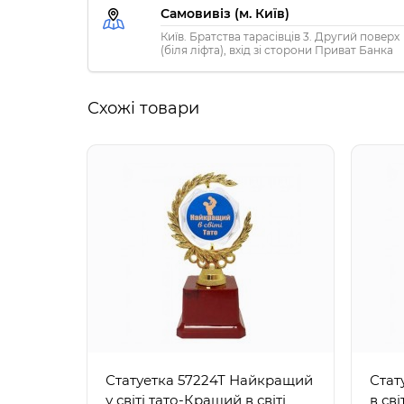
Самовивіз (м. Київ)
Київ. Братства тарасівців 3. Другий поверх
(біля ліфта), вхід зі сторони Приват Банка
Схожі товари
Статуетка 57224Т Найкращий
Стат
у світі тато-Кращий в світі
в сві