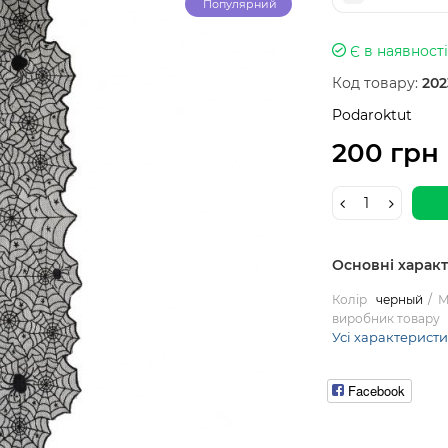
Популярний
Є в наявності
Код товару:
202
Podaroktut
200 грн
Основні харак
Колір
черный
М
виробник товару
Усі характерист
Facebook