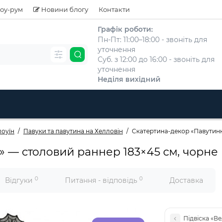
оу-рум
Новини блогу
Контакти
Графік роботи:
Пн-Пт: 11:00–18:00 - звоніть для
уточнення
Суб. з 12:00 до 16:00 - звоніть для
уточнення
Неділя вихідний
лоуїн
Павуки та павутина на Хелловін
Скатертина-декор «Павутинк
» — столовий раннер 183×45 см, чорн
0
0
Відгуки
Питання - відповідь
Доставка
Підвіска «В