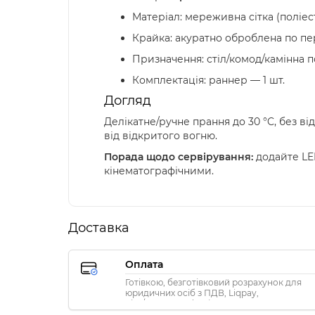
Матеріал: мереживна сітка (поліес
Крайка: акуратно оброблена по п
Призначення: стіл/комод/камінна п
Комплектація: раннер — 1 шт.
Догляд
Делікатне/ручне прання до 30 °C, без в
від відкритого вогню.
Порада щодо сервірування:
додайте LED
кінематографічними.
Доставка
Оплата
Готівкою, безготівковий розрахунок для
юридичних осіб з ПДВ, Liqpay,
Visa/MasterCard, Privat24