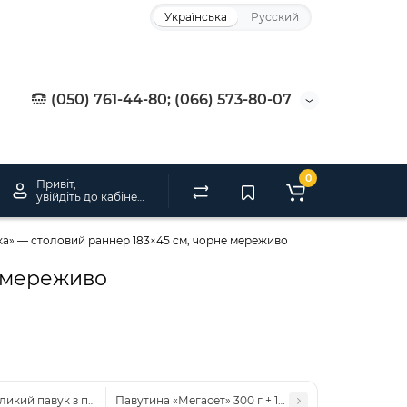
Українська
Русский
(050) 761-44-80; (066) 573-80-07
0
Привіт,
увійдіть до кабінету
а» — столовий раннер 183×45 см, чорне мереживо
е мереживо
еликий павук з павутиною» чорно-помаранчева, паперовий декор
Павутина «Мегасет» 300 г + 100 павуків — біла, для