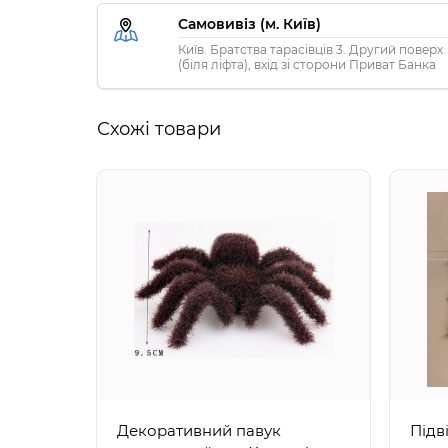
Самовивіз (м. Київ)
Київ. Братства тарасівців 3. Другий поверх
(біля ліфта), вхід зі сторони Приват Банка
Схожі товари
Декоративний павук
Підв