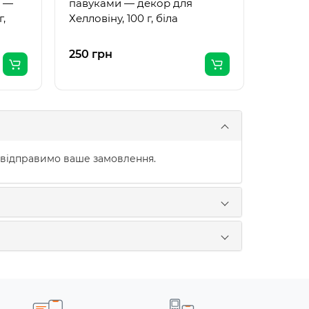
и —
павуками — декор для
г,
Хелловіну, 100 г, біла
250 грн
193 гр
 відправимо ваше замовлення.