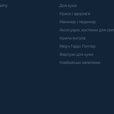
айту
Для кухні
Краса і здоров'я
Манікюр і педикюр
Аксесуари, костюми для свя
Крила янгола
Мерч Гаррі Поттер
Фартухи для кухні
Ковбойські капелюхи