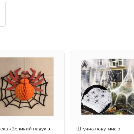
іска «Великий павук з
Штучна павутина з