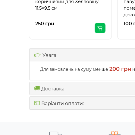
коричневий для Хелловіну
паву
11,5×9,5 см
пома
дек
250 грн
100 
👉
Увага!
200 грн
Для замовлень на суму менше
н
🚚
Доставка
💵
Варіанти оплати: