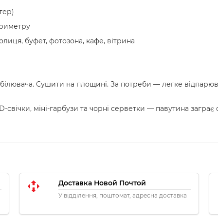
тер)
ериметру
олиця, буфет, фотозона, кафе, вітрина
ідбілювача. Сушити на площині. За потреби — легке відпарю
-свічки, міні-гарбузи та чорні серветки — павутина заграє 
Доставка Новой Почтой
У відділення, поштомат, адресна доставка