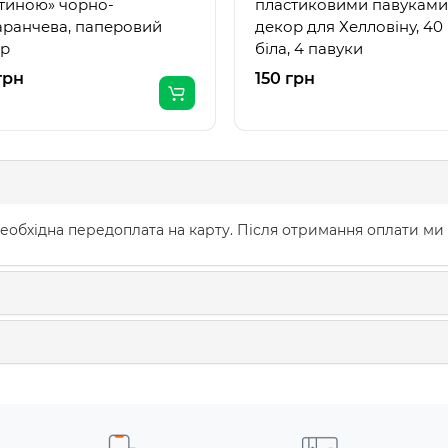
тиною» чорно-
пластиковими павукам
ранчева, паперовий
декор для Хелловіну, 40 
ор
біла, 4 павуки
грн
150 грн
еобхідна передоплата на карту. Після отримання оплати ми