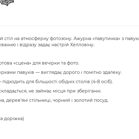
стіл на атмосферну фотозону. Ажурна «павутинка» з павука
уванню і відразу задає настрій Хелловіну.
това «сцена» для вечірки та фото.
урками павуків — виглядає дорого і помітно здалеку.
 підходить для більшості обідніх столів (4-8 осіб).
кладається, не займає місця при зберіганні.
а, дерев'яні стільниці, чорний і золотий посуд.
а доріжка)