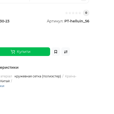
0
30-23
Артикул:
PT-helluin_56
Купити
теристики
атеріал
кружевная сетка (полиэстер)
Країна-
Китай
ики