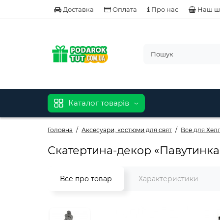
Доставка
Оплата
Про нас
Наш ш
Каталог товарів
Головна
Аксесуари, костюми для свят
Все для Хел
Скатертина-декор «Павутинка
Все про товар
Характеристики