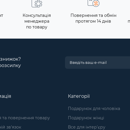
нт
Консультація
Повернення та обмін
менеджера
протягом 14 днів
по товару
і знижок?
розсилку
ація
Категорії
Подарунок для чоловіка
я та повернення товару
Подарунок жінці
ій зв’язок
Все для інтер'єру