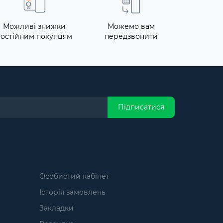
Можливі знижки
Можемо вам
постійним покупцям
передзвонити
Підписатися
Особистий кабінет
Історія замовлень
Закладки