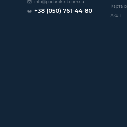
info@podaroktut.com.ua
Карта с
+38 (050) 761-44-80
Акції