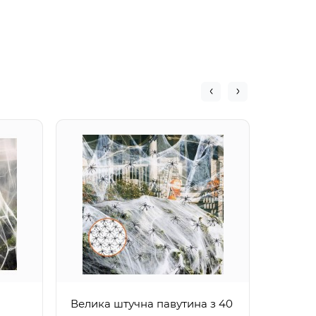
Павук 
зелени
Велика штучна павутина з 40