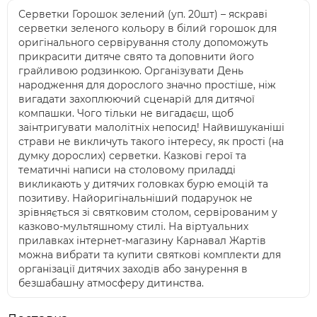
Серветки Горошок зелений (уп. 20шт) – яскраві
серветки зеленого кольору в білий горошок для
оригінального сервірування столу допоможуть
прикрасити дитяче свято та доповнити його
грайливою родзинкою. Організувати День
народження для дорослого значно простіше, ніж
вигадати захоплюючий сценарій для дитячої
компашки. Чого тільки не вигадаєш, щоб
заінтригувати малолітніх непосид! Найвишуканіші
страви не викличуть такого інтересу, як прості (на
думку дорослих) серветки. Казкові герої та
тематичні написи на столовому приладді
викликають у дитячих головках бурю емоцій та
позитиву. Найоригінальніший подарунок не
зрівняється зі святковим столом, сервірованим у
казково-мультяшному стилі. На віртуальних
прилавках інтернет-магазину Карнавал Жартів
можна вибрати та купити святкові комплекти для
організації дитячих заходів або занурення в
безшабашну атмосферу дитинства.