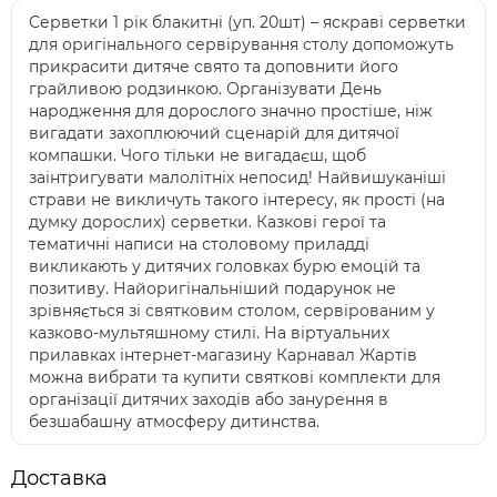
Серветки 1 рік блакитні (уп. 20шт) – яскраві серветки
для оригінального сервірування столу допоможуть
прикрасити дитяче свято та доповнити його
грайливою родзинкою. Організувати День
народження для дорослого значно простіше, ніж
вигадати захоплюючий сценарій для дитячої
компашки. Чого тільки не вигадаєш, щоб
заінтригувати малолітніх непосид! Найвишуканіші
страви не викличуть такого інтересу, як прості (на
думку дорослих) серветки. Казкові герої та
тематичні написи на столовому приладді
викликають у дитячих головках бурю емоцій та
позитиву. Найоригінальніший подарунок не
зрівняється зі святковим столом, сервірованим у
казково-мультяшному стилі. На віртуальних
прилавках інтернет-магазину Карнавал Жартів
можна вибрати та купити святкові комплекти для
організації дитячих заходів або занурення в
безшабашну атмосферу дитинства.
Доставка