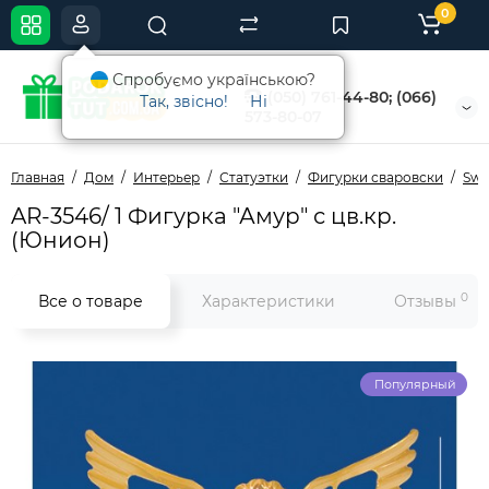
0
Спробуємо українською?
(050) 761-44-80; (066)
Так, звісно!
Ні
573-80-07
Главная
Дом
Интерьер
Статуэтки
Фигурки сваровски
Swa
AR-3546/ 1 Фигурка "Амур" с цв.кр.
(Юнион)
0
Все о товаре
Характеристики
Отзывы
Популярный