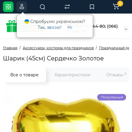
0
Спробуємо українською?
(050) 761-44-80; (066)
Так, звісно!
Ні
573-80-07
Главная
Аксессуары, костюмы для праздников
Праздничный де
Шарик (45см) Сердечко Золотое
0
Все о товаре
Характеристики
Отзывы
Популярный