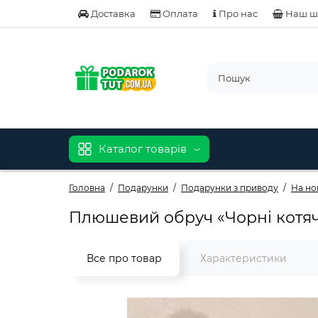
Доставка
Оплата
Про нас
Наш ш
Каталог товарів
Головна
Подарунки
Подарунки з приводу
На но
Плюшевий обруч «Чорні котячі
Все про товар
Характеристики