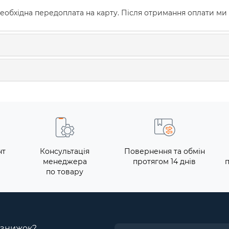
еобхідна передоплата на карту. Після отримання оплати ми
нт
Консультація
Повернення та обмін
менеджера
протягом 14 днів
по товару
і знижок?