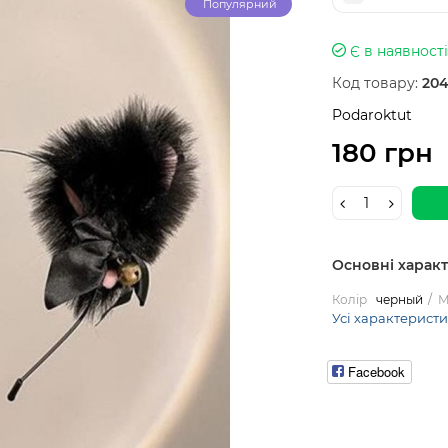
Популярний
Є в наявності
Код товару:
204
Podaroktut
180 грн
Основні харак
Колір
черный
М
Усі характерист
Facebook