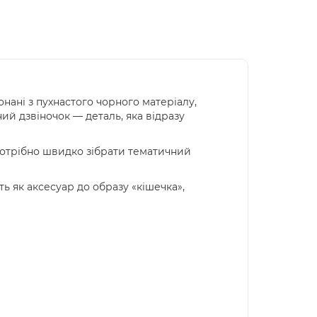
нані з пухнастого чорного матеріалу,
ий дзвіночок — деталь, яка відразу
и потрібно швидко зібрати тематичний
ь як аксесуар до образу «кішечка»,