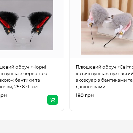
евий обруч «Чорні
Плюшевий обруч «Світло
чі вушка з червоною
котячі вушка»: пухнасти
вкою»: бантики та
аксесуар з бантиками та
ночки, 25×8×11 см
дзвіночками
грн
180 грн