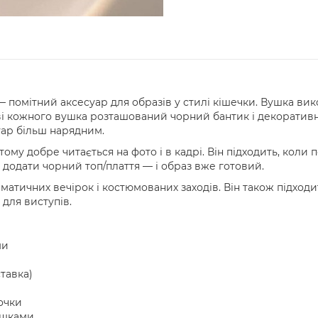
помітний аксесуар для образів у стилі кішечки. Вушка вико
ві кожного вушка розташований чорний бантик і декоративн
суар більш нарядним.
тому добре читається на фото і в кадрі. Він підходить, кол
 додати чорний топ/плаття — і образ вже готовий.
матичних вечірок і костюмованих заходів. Він також підходит
для виступів.
ми
ставка)
очки
ушками