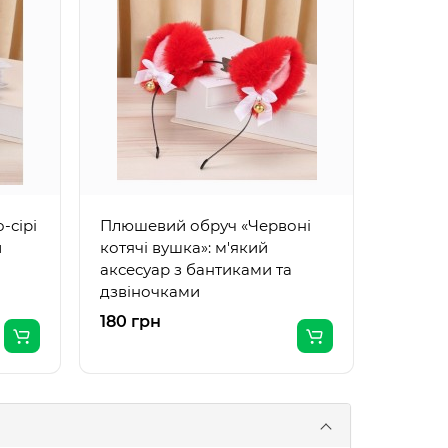
Плюше
котячі
аксесу
дзвіно
-сірі
Плюшевий обруч «Червоні
й
котячі вушка»: м'який
аксесуар з бантиками та
дзвіночками
180 грн
180 гр