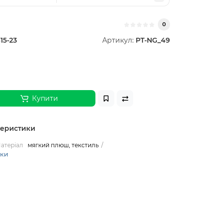
0
15-23
Артикул:
PT-NG_49
Купити
теристики
атеріал
мягкий плюш, текстиль
ики