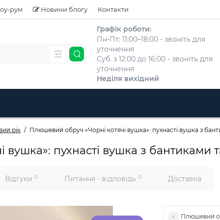
оу-рум
Новини блогу
Контакти
Графік роботи:
Пн-Пт: 11:00–18:00 - звоніть для
уточнення
Суб. з 12:00 до 16:00 - звоніть для
уточнення
Неділя вихідний
вий рік
Плюшевий обруч «Чорні котячі вушка»: пухнасті вушка з бант
 вушка»: пухнасті вушка з бантиками 
0
0
Відгуки
Питання - відповідь
Доставка
Плюшевий обр