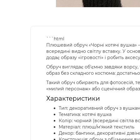
```html
Плюшевий обруч «Чорні котячі вушка» — 
всередині видно світлу вставку. У осно
додає образу «ігровості» і робить аксе
Обруч виглядає об'ємно завдяки ворсу, 
образ без складного костюма: достатньо
Такий обруч обирають для фотосесій, те
«милий персонаж» або сценічний образ 
Характеристики
Тип: декоративний обруч з вушка
Тематика: котячі вушка
Колір: чорний (всередині світла в
Матеріал: плюш/м'який текстиль
Декор: бантики, декоративні дзвін
Конструкція: обруч з об'ємними в