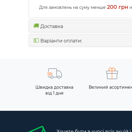
200 грн
Для замовлень на суму менше
н
🚚
Доставка
💵
Варіанти оплати:
Швидка доставка
Великий асортиме
від 1 дня
Хочете бути в курсі всіх акцій 