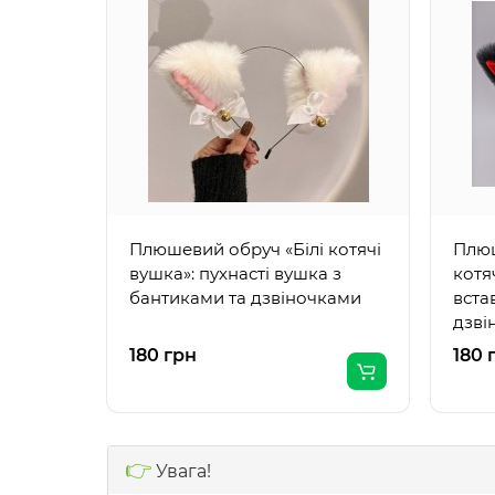
Плюшевий обруч «Білі котячі
Плюш
вушка»: пухнасті вушка з
котя
бантиками та дзвіночками
вста
дзві
180 грн
180 
👉
Увага!