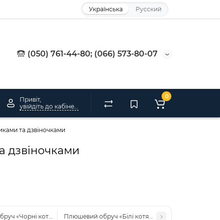
Українська
Русский
(050) 761-44-80; (066) 573-80-07
0
Привіт,
увійдіть до кабінету
иками та дзвіночками
та дзвіночками
уч «Чорні котячі вушка з червоною вставкою»: бантики та дзвіночки, 
Плюшевий обруч «Білі котячі вушка»: пухнасті вуш