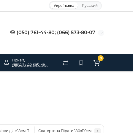
Українська
Русский
(050) 761-44-80; (066) 573-80-07
0
Привіт,
увійдіть до кабінету
ілки діам18см Пірати (уп 10шт)
Скатертина Пірати 180х110см.