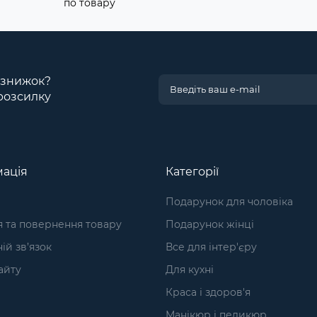
по товару
і знижок?
розсилку
ація
Категорії
Подарунок для чоловіка
я та повернення товару
Подарунок жінці
ій зв’язок
Все для інтер'єру
айту
Для кухні
Краса і здоров'я
Манікюр і педикюр