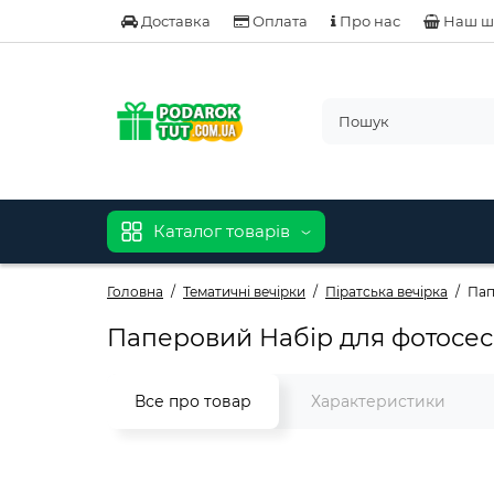
Доставка
Оплата
Про нас
Наш ш
Каталог товарів
Головна
Тематичні вечірки
Піратська вечірка
Пап
Паперовий Набір для фотосесії
Все про товар
Характеристики