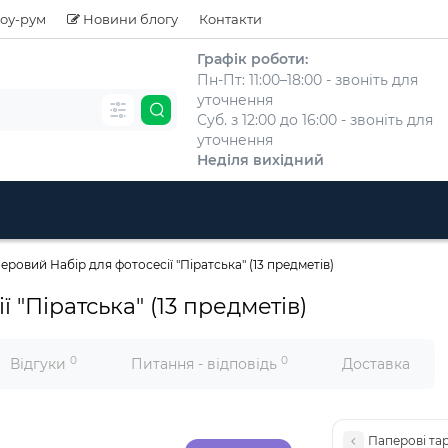
оу-рум
Новини блогу
Контакти
Графік роботи:
Пн-Пт: 11:00–18:00 - звоніть для
уточнення
Суб. з 12:00 до 16:00 - звоніть для
уточнення
Неділя вихідний
еровий Набір для фотосесії "Піратська" (13 предметів)
 "Піратська" (13 предметів)
0
0
Відгуки
Питання - відповідь
Доставка
Паперові тар