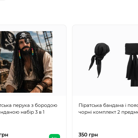
тська перука з бородою
Піратська бандана і поя
анданою набір 3 в 1
чорні комплект 2 предм
грн
350 грн