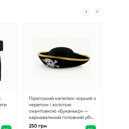
Піратс
трикут
тасьмо
карнав
дорос
с
Піратський капелюх чорний з
ети
черепом і золотою
окантовкою «Буканьєр» —
карнавальний головний убір
для дорослих, 35×24 см
250 грн
460 г