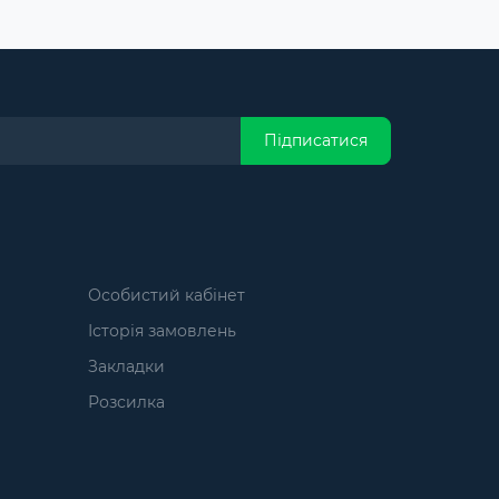
Підписатися
Особистий кабінет
Історія замовлень
Закладки
Розсилка