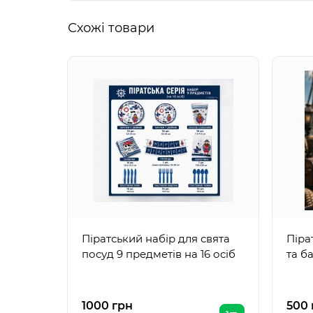
Схожі товари
Піратський набір для свята
Піра
посуд 9 предметів на 16 осіб
та б
1000 грн
500 