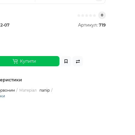
0
12-07
Артикул:
719
Купити
теристики
ервоним
Матеріал
папір
ики