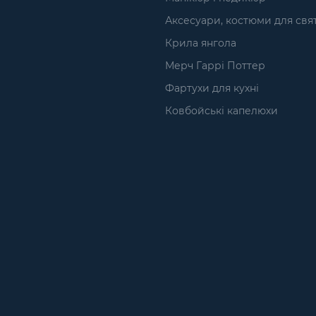
Аксесуари, костюми для свя
Крила янгола
Мерч Гаррі Поттер
Фартухи для кухні
Ковбойські капелюхи