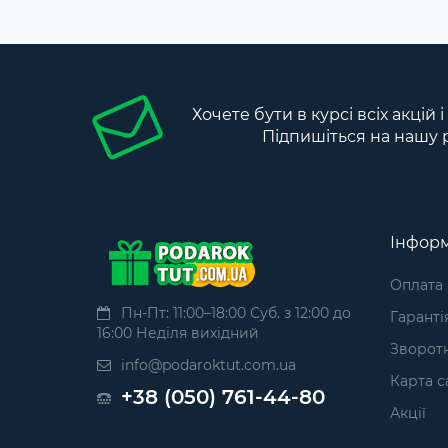
Хочете бути в курсі всіх акцій 
Підпишіться на нашу 
Інформ
Оплата
Пн-Пт: 11:00–18:00 Суб. з 12:00 до
Гаранті
16:00 Неділя вихідний
Зворотн
info@podaroktut.com.ua
Карта с
+38 (050) 761-44-80
Акції