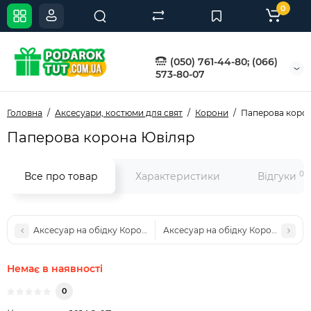
0
(050) 761-44-80; (066)
573-80-07
Головна
Аксесуари, костюми для свят
Корони
Паперова коро
Паперова корона Ювіляр
0
Все про товар
Характеристики
Відгуки
Аксесуар на обідку Корона з пухом (білий)
Аксесуар на обідку Корона світн
Немає в наявності
0