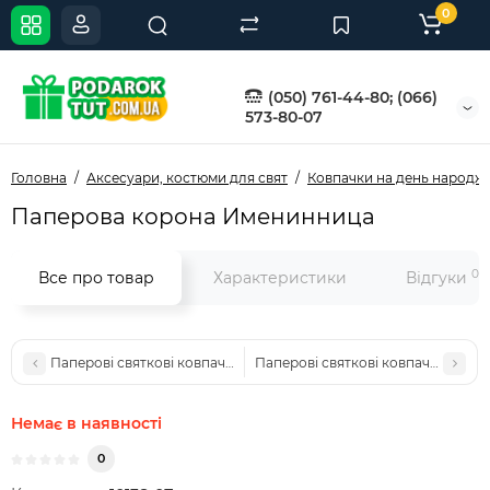
0
(050) 761-44-80; (066)
573-80-07
Головна
Аксесуари, костюми для свят
Ковпачки на день народже
Паперова корона Именинница
0
Все про товар
Характеристики
Відгуки
Паперові святкові ковпачки 20см Джунглі (уп 10шт)
Паперові святкові ковпачки 20см 
Немає в наявності
0