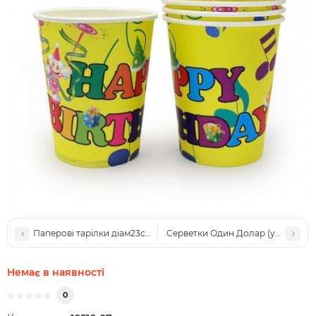
Паперові тарілки діам23см Тортик (уп 10шт)
Серветки Один Долар (уп. 10шт)
Немає в наявності
0