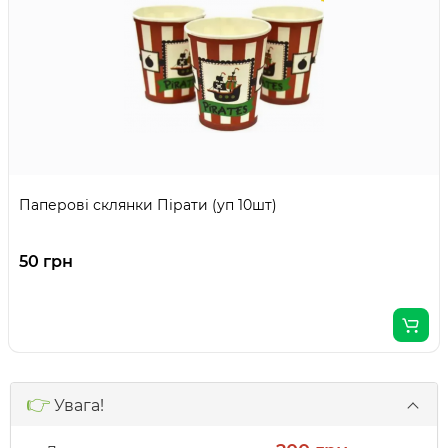
Паперові склянки Пірати (уп 10шт)
50 грн
👉
Увага!