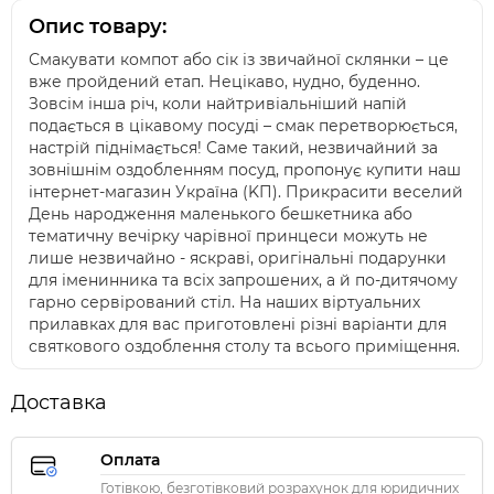
Опис товару:
Смакувати компот або сік із звичайної склянки – це
вже пройдений етап. Нецікаво, нудно, буденно.
Зовсім інша річ, коли найтривіальніший напій
подається в цікавому посуді – смак перетворюється,
настрій піднімається! Саме такий, незвичайний за
зовнішнім оздобленням посуд, пропонує купити наш
інтернет-магазин Україна (KП). Прикрасити веселий
День народження маленького бешкетника або
тематичну вечірку чарівної принцеси можуть не
лише незвичайно - яскраві, оригінальні подарунки
для іменинника та всіх запрошених, а й по-дитячому
гарно сервірований стіл. На наших віртуальних
прилавках для вас приготовлені різні варіанти для
святкового оздоблення столу та всього приміщення.
Доставка
Оплата
Готівкою, безготівковий розрахунок для юридичних