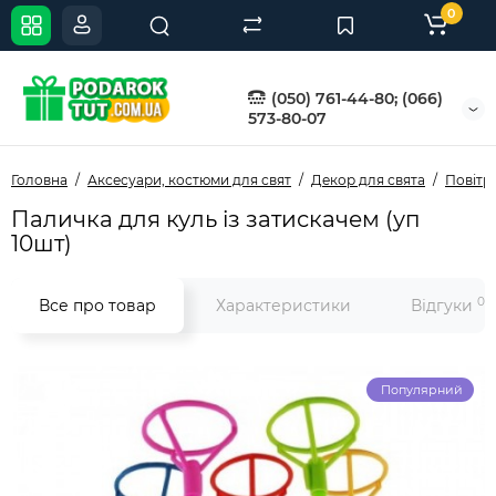
0
(050) 761-44-80; (066)
573-80-07
Головна
Аксесуари, костюми для свят
Декор для свята
Повітр
Паличка для куль із затискачем (уп
10шт)
0
Все про товар
Характеристики
Відгуки
Популярний