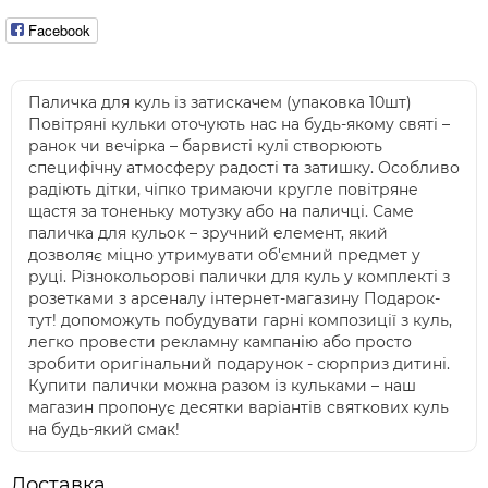
Facebook
Паличка для куль із затискачем (упаковка 10шт)
Повітряні кульки оточують нас на будь-якому святі –
ранок чи вечірка – барвисті кулі створюють
специфічну атмосферу радості та затишку. Особливо
радіють дітки, чіпко тримаючи кругле повітряне
щастя за тоненьку мотузку або на паличці. Саме
паличка для кульок – зручний елемент, який
дозволяє міцно утримувати об'ємний предмет у
руці. Різнокольорові палички для куль у комплекті з
розетками з арсеналу інтернет-магазину Подарок-
тут! допоможуть побудувати гарні композиції з куль,
легко провести рекламну кампанію або просто
зробити оригінальний подарунок - сюрприз дитині.
Купити палички можна разом із кульками – наш
магазин пропонує десятки варіантів святкових куль
на будь-який смак!
Доставка