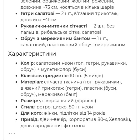
зелений, оранжевий, жовтий, рожевий,
довжина ~75 см, носяться в кілька шарів
Гетри салатові
— 2 шт., в'язаний трикотаж,
довжина ~41 см
Рукавички-митенки сітчасті
— 2 шт., без
пальців, рибальська сітка, салатові
Обруч з мереживним бантом
— 1 шт.,
салатовий, пластиковий обруч з мереживом
Характеристики
Колір:
салатовий неон (топ, гетри, рукавички,
обруч) + мультиколор (буси)
Кількість предметів:
10 шт. (5 видів)
Матеріал:
сітчаста тканина (топ, рукавички),
в'язаний трикотаж (гетри), пластик (буси,
обруч), мереживо (бант)
Розмір:
універсальний (дорослі)
Стиль:
ретро, диско, 80-ті, неон
Для кого:
жінки, підлітки від 14 років
Привід:
дівич-вечір, корпоратив 80-х, Хелловін,
день народження, фотозона
```