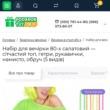
0
(050) 761-44-80; (066)
573-80-07
Головна
Тематичні вечірки
Вечірка в стилі 80-х
Набір для вечір
Набір для вечірки 80-х салатовий —
сітчастий топ, гетри, рукавички,
намисто, обруч (5 видів)
0
Все про товар
Характеристики
Відгуки
Популярний