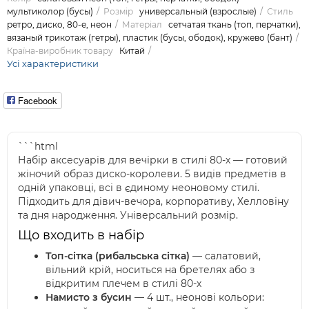
мультиколор (бусы)
Розмір
универсальный (взрослые)
Стиль
ретро, диско, 80-е, неон
Матеріал
сетчатая ткань (топ, перчатки),
вязаный трикотаж (гетры), пластик (бусы, ободок), кружево (бант)
Країна-виробник товару
Китай
Усі характеристики
Facebook
```html
Набір аксесуарів для вечірки в стилі 80-х — готовий
жіночий образ диско-королеви. 5 видів предметів в
одній упаковці, всі в єдиному неоновому стилі.
Підходить для дівич-вечора, корпоративу, Хелловіну
та дня народження. Універсальний розмір.
Що входить в набір
Топ-сітка (рибальська сітка)
— салатовий,
вільний крій, носиться на бретелях або з
відкритим плечем в стилі 80-х
Намисто з бусин
— 4 шт., неонові кольори: