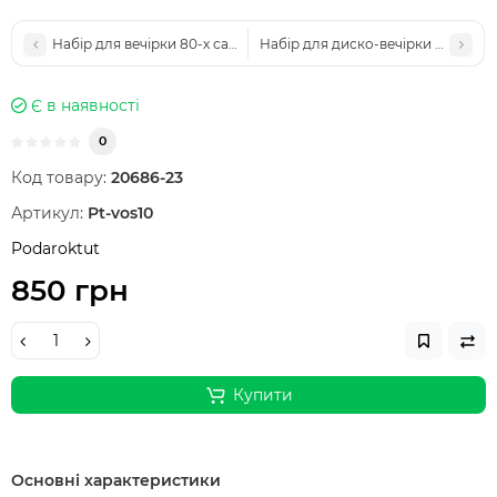
Набір для вечірки 80-х салатовий з спідницею-пачкою — гетри, 
Набір для диско-вечірки білий з 
Є в наявності
0
Код товару:
20686-23
Артикул:
Pt-vos10
Podaroktut
850 грн
Купити
Основні характеристики