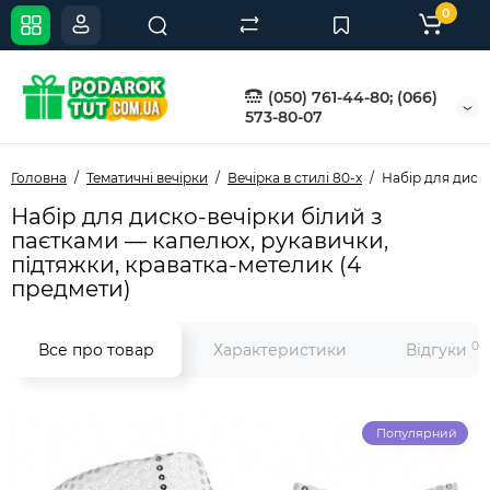
0
(050) 761-44-80; (066)
573-80-07
Головна
Тематичні вечірки
Вечірка в стилі 80-х
Набір для диско
Набір для диско-вечірки білий з
паєтками — капелюх, рукавички,
підтяжки, краватка-метелик (4
предмети)
0
Все про товар
Характеристики
Відгуки
Популярний