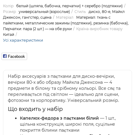
Колір
белый (шляпа, бабочка, перчатки) + серебро (подтяжки)
Розмір
универсальный (взрослые)
Стиль
диско, 80-е, Майкл
Джексон, гангстер, сцена
Матеріал
Материал: ткань с
пайетками, металлические зажимы (подтяжки), резинка (бабочка),
Перчатки: пара (2 шт.) — на обе руки
Країна-виробник товару
Китай
Усі характеристики
Facebook
Набір аксесуарів з паєтками для диско-вечірки,
вечірки 80-х або образу Майкла Джексона — 4
предмети в білому та срібному кольорі. Все сяє та
переливається під світлом — ідеально для сцени,
фотозони та корпоративу. Універсальний розмір.
Що входить у набір
Капелюх-федора з паєтками білий
— 1 шт.,
щільна конструкція, широкі поля, суцільне
покриття білими паєтками