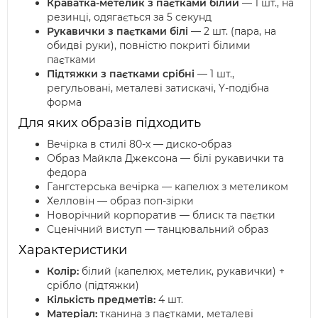
Краватка-метелик з паєтками білий
— 1 шт., на
резинці, одягається за 5 секунд
Рукавички з паєтками білі
— 2 шт. (пара, на
обидві руки), повністю покриті білими
паєтками
Підтяжки з паєтками срібні
— 1 шт.,
регульовані, металеві затискачі, Y-подібна
форма
Для яких образів підходить
Вечірка в стилі 80-х — диско-образ
Образ Майкла Джексона — білі рукавички та
федора
Гангстерська вечірка — капелюх з метеликом
Хелловін — образ поп-зірки
Новорічний корпоратив — блиск та паєтки
Сценічний виступ — танцювальний образ
Характеристики
Колір:
білий (капелюх, метелик, рукавички) +
срібло (підтяжки)
Кількість предметів:
4 шт.
Матеріал:
тканина з паєтками, металеві