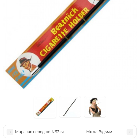
Маракас середній №13 (червоний з жовтим у горошок) (1шт)
Мітла Відьми