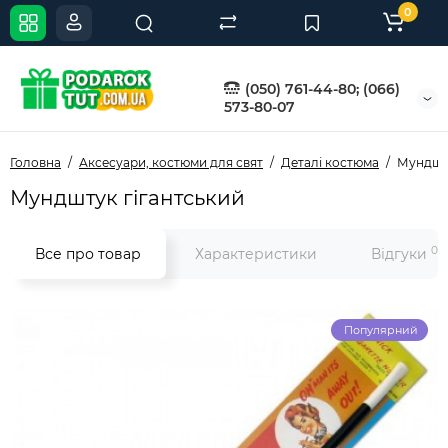
0
(050) 761-44-80; (066)
573-80-07
Головна
Аксесуари, костюми для свят
Деталі костюма
Мундшту
Мундштук гігантський
0
Все про товар
Характеристики
Відгуки
Популярний