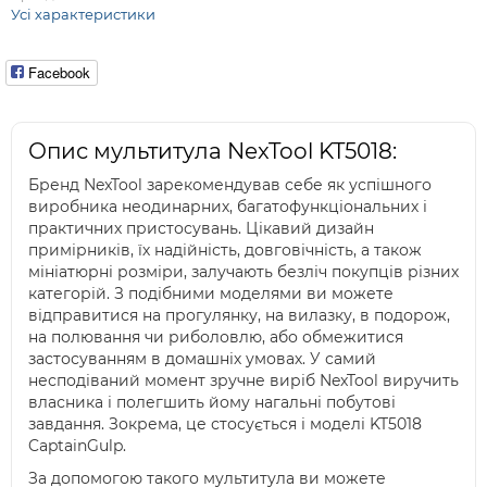
Усі характеристики
Facebook
Опис мультитула NexTool KT5018:
Бренд NexTool зарекомендував себе як успішного
виробника неодинарних, багатофункціональних і
практичних пристосувань. Цікавий дизайн
примірників, їх надійність, довговічність, а також
мініатюрні розміри, залучають безліч покупців різних
категорій. З подібними моделями ви можете
відправитися на прогулянку, на вилазку, в подорож,
на полювання чи риболовлю, або обмежитися
застосуванням в домашніх умовах. У самий
несподіваний момент зручне виріб NexTool виручить
власника і полегшить йому нагальні побутові
завдання. Зокрема, це стосується і моделі KT5018
CaptainGulp.
За допомогою такого мультитула ви можете