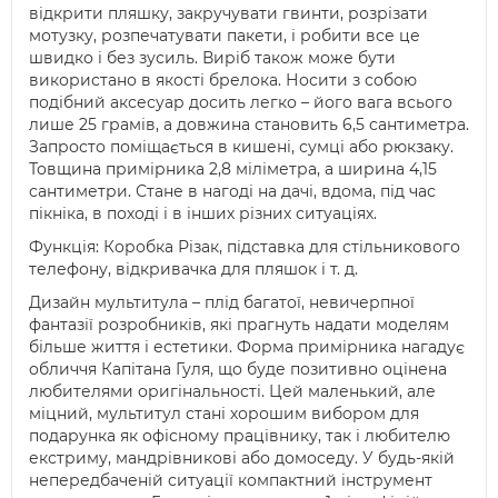
відкрити пляшку, закручувати гвинти, розрізати
мотузку, розпечатувати пакети, і робити все це
швидко і без зусиль. Виріб також може бути
використано в якості брелока. Носити з собою
подібний аксесуар досить легко – його вага всього
лише 25 грамів, а довжина становить 6,5 сантиметра.
Запросто поміщається в кишені, сумці або рюкзаку.
Товщина примірника 2,8 міліметра, а ширина 4,15
сантиметри. Стане в нагоді на дачі, вдома, під час
пікніка, в поході і в інших різних ситуаціях.
Функція: Коробка Різак, підставка для стільникового
телефону, відкривачка для пляшок і т. д.
Дизайн мультитула – плід багатої, невичерпної
фантазії розробників, які прагнуть надати моделям
більше життя і естетики. Форма примірника нагадує
обличчя Капітана Гуля, що буде позитивно оцінена
любителями оригінальності. Цей маленький, але
міцний, мультитул стані хорошим вибором для
подарунка як офісному працівнику, так і любителю
екстриму, мандрівникові або домоседу. У будь-якій
непередбаченій ситуації компактний інструмент