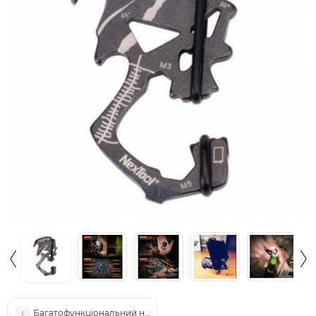
Багатофункціональний ніж Xiaomi NexTool 3 в 1 NE20021 Black (