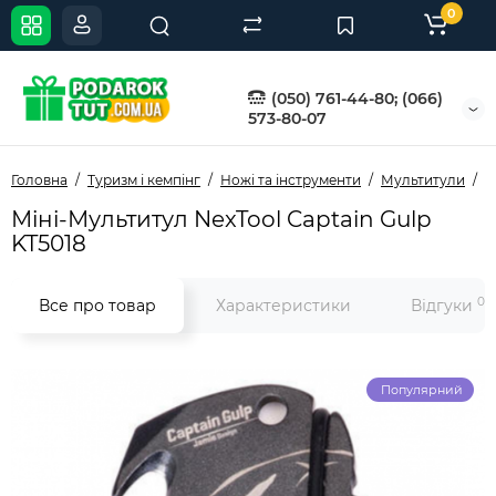
0
(050) 761-44-80; (066)
573-80-07
Головна
Туризм і кемпінг
Ножі та інструменти
Мультитули
М
Міні-Мультитул NexTool Captain Gulp
KT5018
0
Все про товар
Характеристики
Відгуки
Популярний