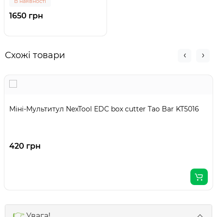
В наявності
1650 грн
Схожі товари
Міні-Мультитул NexTool EDC box cutter Tao Bar KT5016
420 грн
👉
Увага!