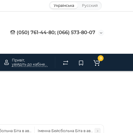
Українська
Русский
(050) 761-44-80; (066) 573-80-07
0
Привіт,
увійдіть до кабінету
ольна Біта в авто "Толя завжди правий"
Іменна Бейсбольна Біта в авто "Саня завжди прави