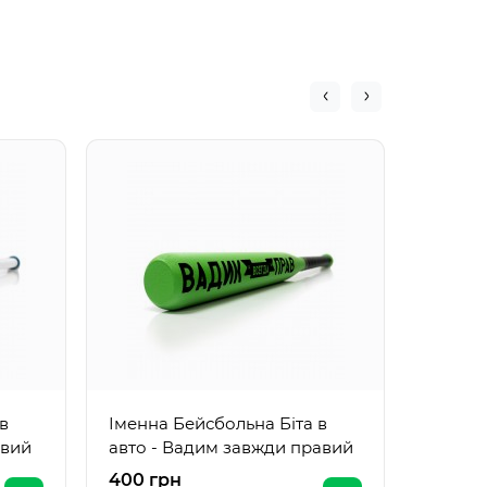
Іменна
авто "
в
Іменна Бейсбольна Біта в
авий
авто - Вадим завжди правий
400 грн
400 г