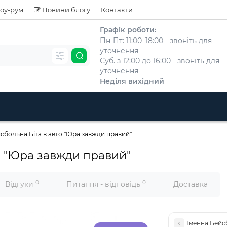
оу-рум
Новини блогу
Контакти
Графік роботи:
Пн-Пт: 11:00–18:00 - звоніть для
уточнення
Суб. з 12:00 до 16:00 - звоніть для
уточнення
Неділя вихідний
сбольна Біта в авто "Юра завжди правий"
о "Юра завжди правий"
0
0
Відгуки
Питання - відповідь
Доставка
Іменна Бейсб