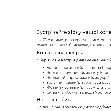
Зустрічайте зірку нашої кол
Ця 75-сантиметрова красуня виготовлена
руках - справжня блискавка, готова до
Кольорова феєрія:
Оберіть свій настрій дня! Іменна Бейс
Білий - елегантний, як сніг на Гове
Чорний - таємничий, як ніч у Карп
Червоний - пристрасний, як украї
Зелений - свіжий, як ранкова роса
Жовтий - сонячний, як усмішка укр
Синій - глибокий, як води Чорног
Не просто бита:
Це ваш вірний захисник у непередбачува