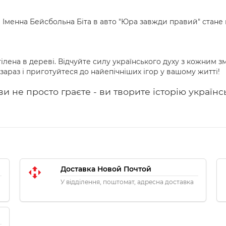
? Іменна Бейсбольна Біта в авто "Юра завжди правий" стан
втілена в дереві. Відчуйте силу українського духу з кожним
зараз і приготуйтеся до найепічніших ігор у вашому житті!
 ви не просто граєте - ви творите історію україн
Доставка Новой Почтой
У відділення, поштомат, адресна доставка