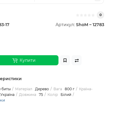
0
83-17
Артикул:
ShoM – 12783
Купити
теристики
 биты
Матеріал
Дерево
Вага
800 г
Країна-
Україна
Довжина
75
Колір
Білий
ики