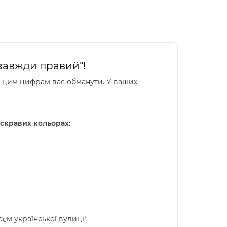
 завжди правий"!
те цим цифрам вас обманути. У ваших
яскравих кольорах:
оєм української вулиці!