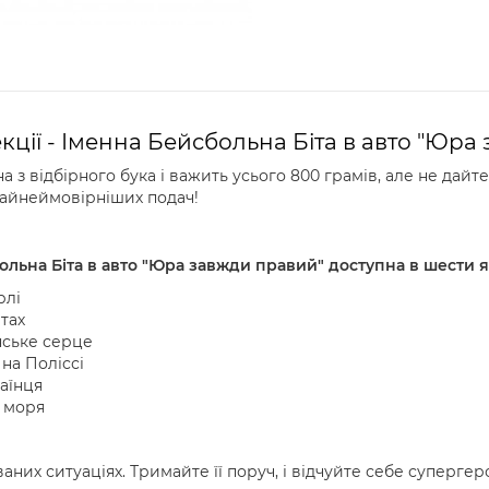
екції - Іменна Бейсбольна Біта в авто "Юра
 з відбірного бука і важить усього 800 грамів, але не дай
 найнеймовірніших подач!
больна Біта в авто "Юра завжди правий" доступна в шести 
рлі
атах
нське серце
 на Поліссі
аїнця
о моря
них ситуаціях. Тримайте її поруч, і відчуйте себе супергер