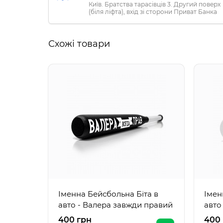
Київ. Братства тарасівців 3. Другий поверх
(біля ліфта), вхід зі сторони Приват Банка
Схожі товари
Іменна Бейсбольна Біта в
Імен
авто - Валера завжди правий
авто
400 грн
400