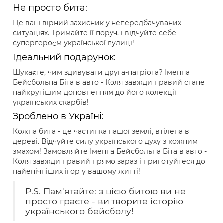
Не просто бита:
Це ваш вірний захисник у непередбачуваних
ситуаціях. Тримайте її поруч, і відчуйте себе
супергероєм української вулиці!
Ідеальний подарунок:
Шукаєте, чим здивувати друга-патріота? Іменна
Бейсбольна Біта в авто - Коля завжди правий стане
найкрутішим доповненням до його колекції
українських скарбів!
Зроблено в Україні:
Кожна бита - це частинка нашої землі, втілена в
дереві. Відчуйте силу українського духу з кожним
змахом! Замовляйте Іменна Бейсбольна Біта в авто -
Коля завжди правий прямо зараз і приготуйтеся до
найепічніших ігор у вашому житті!
P.S. Пам'ятайте: з цією битою ви не
просто граєте - ви творите історію
українського бейсболу!