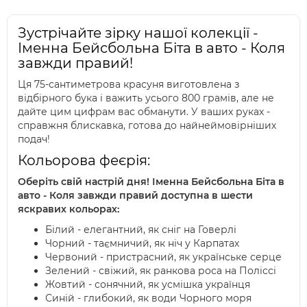
Зустрічайте зірку нашої колекції -
Іменна Бейсбольна Біта в авто - Коля
завжди правий!
Ця 75-сантиметрова красуня виготовлена з
відбірного бука і важить усього 800 грамів, але не
дайте цим цифрам вас обманути. У ваших руках -
справжня блискавка, готова до найнеймовірніших
подач!
Кольорова феєрія:
Оберіть свій настрій дня! Іменна Бейсбольна Біта в
авто - Коля завжди правий доступна в шести
яскравих кольорах:
Білий - елегантний, як сніг на Говерлі
Чорний - таємничий, як ніч у Карпатах
Червоний - пристрасний, як українське серце
Зелений - свіжий, як ранкова роса на Поліссі
Жовтий - сонячний, як усмішка українця
Синій - глибокий, як води Чорного моря