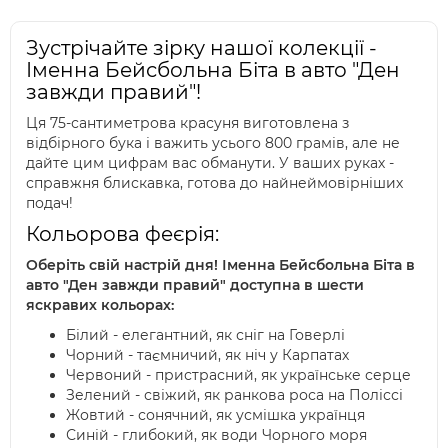
Зустрічайте зірку нашої колекції -
Іменна Бейсбольна Біта в авто "Ден
завжди правий"!
Ця 75-сантиметрова красуня виготовлена з
відбірного бука і важить усього 800 грамів, але не
дайте цим цифрам вас обманути. У ваших руках -
справжня блискавка, готова до найнеймовірніших
подач!
Кольорова феєрія:
Оберіть свій настрій дня! Іменна Бейсбольна Біта в
авто "Ден завжди правий" доступна в шести
яскравих кольорах:
Білий - елегантний, як сніг на Говерлі
Чорний - таємничий, як ніч у Карпатах
Червоний - пристрасний, як українське серце
Зелений - свіжий, як ранкова роса на Поліссі
Жовтий - сонячний, як усмішка українця
Синій - глибокий, як води Чорного моря