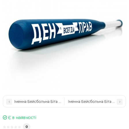
Іменна Бейсбольна Біта в авто "Вова завжди правий"
Іменна Бейсбольна Біта в авто "І
Є в наявності
0