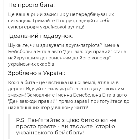
Не просто бита:
Це ваш вірний захисник у непередбачуваних
ситуаціях. Тримайте її поруч, і відчуйте себе
супергероєм української вулиці!
Ідеальний подарунок:
Шукаєте, чим здивувати друга-патріота? Іменна
Бейсбольна Біта в авто "Ден завжди правий" стане
найкрутішим доповненням до його колекції
українських скарбів!
Зроблено в Україні:
Кожна бита - це частинка нашої землі, втілена в
дереві. Відчуйте силу українського духу з кожним
змахом! Замовляйте Іменна Бейсбольна Біта в авто
"Ден завжди правий" прямо зараз і приготуйтеся до
найепічніших ігор у вашому житті!
P.S. Пам'ятайте: з цією битою ви не
просто граєте - ви творите історію
українського бейсболу!