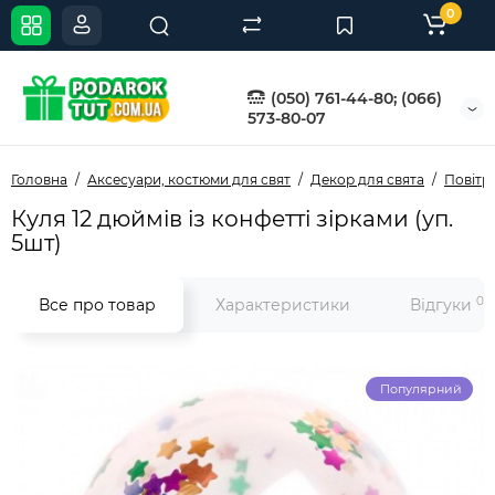
0
(050) 761-44-80; (066)
573-80-07
Головна
Аксесуари, костюми для свят
Декор для свята
Повітр
Куля 12 дюймів із конфетті зірками (уп.
5шт)
0
Все про товар
Характеристики
Відгуки
Популярний