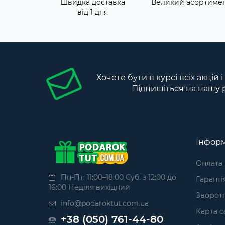
Швидка доставка
Великий асортиме
від 1 дня
Хочете бути в курсі всіх акцій 
Підпишіться на нашу 
Інформ
Оплата
Пн-Пт: 11:00–18:00 Суб. з 12:00 до
Гаранті
16:00 Неділя вихідний
Зворотн
info@podaroktut.com.ua
Карта с
+38 (050) 761-44-80