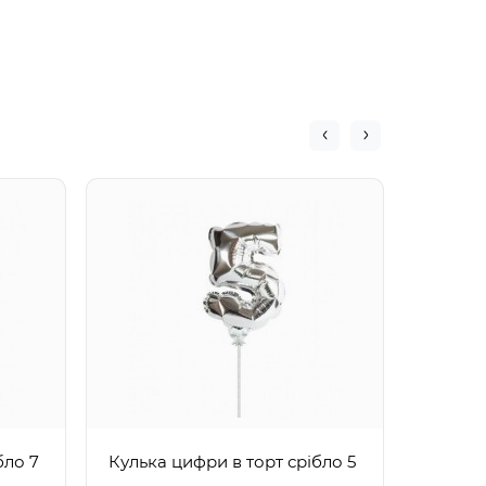
Кулька
бло 7
Кулька цифри в торт срібло 5