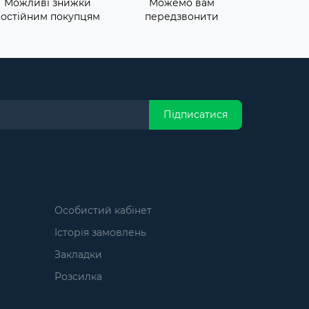
Можливі знижки
Можемо вам
постійним покупцям
передзвонити
Підписатися
Особистий кабінет
Історія замовлень
Закладки
Розсилка