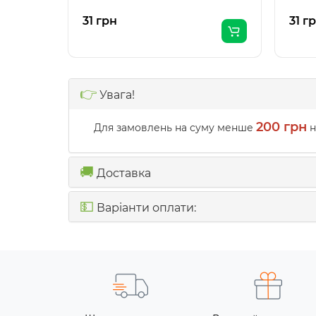
31 грн
31 г
👉
Увага!
200 грн
Для замовлень на суму менше
н
🚚
Доставка
💵
Варіанти оплати: