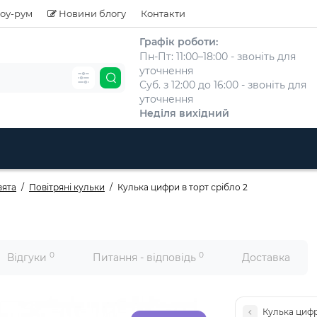
оу-рум
Новини блогу
Контакти
Графік роботи:
Пн-Пт: 11:00–18:00 - звоніть для
уточнення
Суб. з 12:00 до 16:00 - звоніть для
уточнення
Неділя вихідний
вята
Повітряні кульки
Кулька цифри в торт срібло 2
0
0
Відгуки
Питання - відповідь
Доставка
Кулька цифр