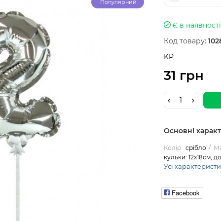
Популярний
Є в наявності
Код товару:
102
KP
31 грн
Основні харак
Колір
срібло
Ма
кульки: 12х18см, 
Усі характерист
Facebook