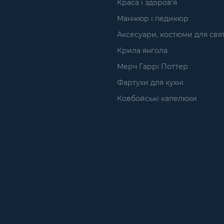
Краса і здоров'я
Манікюр і педикюр
Аксесуари, костюми для свя
Крила янгола
Мерч Гаррі Поттер
Фартухи для кухні
Ковбойські капелюхи