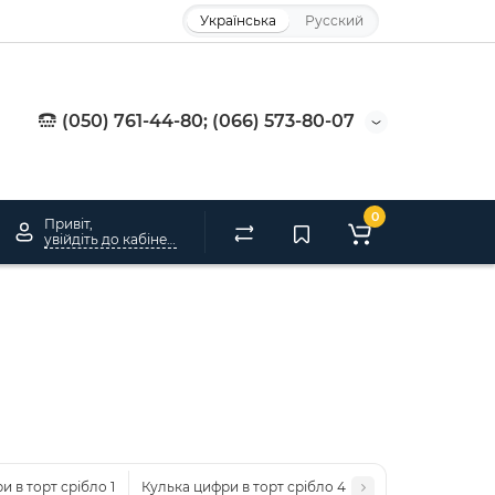
Українська
Русский
(050) 761-44-80; (066) 573-80-07
0
Привіт,
увійдіть до кабінету
и в торт срібло 1
Кулька цифри в торт срібло 4