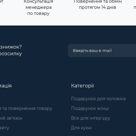
нт
Консультація
Повернення та обмін
менеджера
протягом 14 днів
по товару
і знижок?
розсилку
ація
Категорії
Подарунок для чоловіка
я та повернення товару
Подарунок жінці
ій зв’язок
Все для інтер'єру
айту
Для кухні