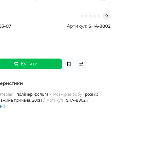
0
83-07
Артикул:
SHA-8802
Купити
теристики
теріал
полімер, фольга
Розмір виробу
розмір
довжина тримача: 20см
Артикул
SHA-8802
ики