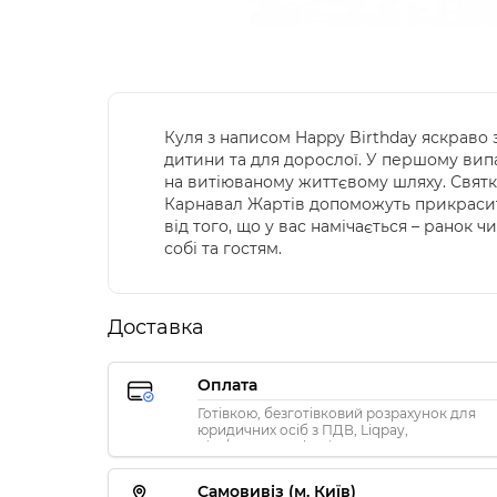
Куля з написом Happy Birthday яскраво
дитини та для дорослої. У першому вип
на витіюваному життєвому шляху. Святко
Карнавал Жартів допоможуть прикрасити
від того, що у вас намічається – ранок 
собі та гостям.
Доставка
Оплата
Готівкою, безготівковий розрахунок для
юридичних осіб з ПДВ, Liqpay,
Visa/MasterCard, Privat24
Самовивіз (м. Київ)