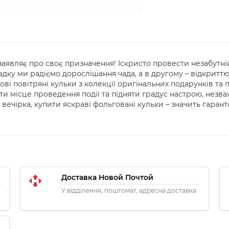
 заявляє про своє призначення! Іскристо провести незабутн
адку ми радіємо дорослішання чада, а в другому – відкритт
ві повітряні кульки з колекції оригінальних подарунків та
 місце проведення події та підняти градус настрою, незва
чи вечірка, купити яскраві фольговані кульки – значить гара
Доставка Новой Почтой
У відділення, поштомат, адресна доставка