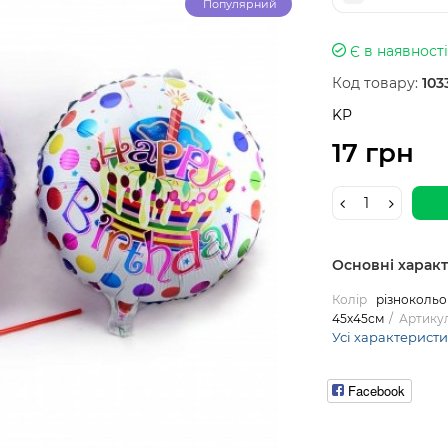
Популярний
Є в наявності
Код товару:
103
KP
17 грн
Основні харак
Колір
різноколь
45х45см
Артику
Усі характерист
Facebook