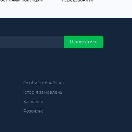
постійним покупцям
передзвонити
Підписатися
Особистий кабінет
Історія замовлень
Закладки
Розсилка