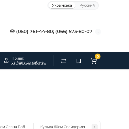
Українська
Русский
(050) 761-44-80; (066) 573-80-07
0
Привіт,
увійдіть до кабінету
5см Спанч Боб
Кулька 60см Спайдермен