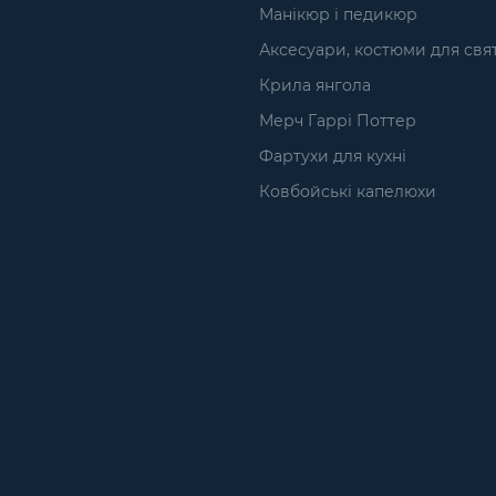
Манікюр і педикюр
Аксесуари, костюми для свя
Крила янгола
Мерч Гаррі Поттер
Фартухи для кухні
Ковбойські капелюхи