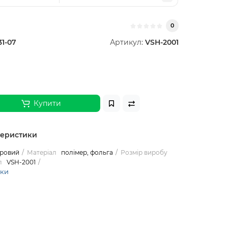
0
31-07
Артикул:
VSH-2001
Купити
теристики
оровий
Матеріал
полімер, фольга
Розмір виробу
л
VSH-2001
ики