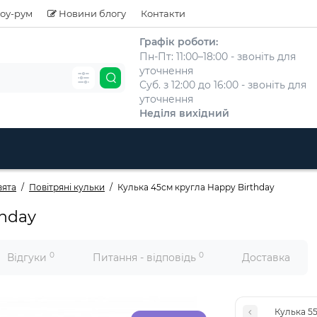
оу-рум
Новини блогу
Контакти
Графік роботи:
Пн-Пт: 11:00–18:00 - звоніть для
уточнення
Суб. з 12:00 до 16:00 - звоніть для
уточнення
Неділя вихідний
вята
Повітряні кульки
Кулька 45см кругла Happy Birthday
thday
0
0
Відгуки
Питання - відповідь
Доставка
Кулька 5