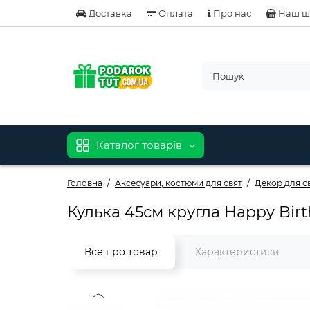
Доставка
Оплата
Про нас
Наш ш
Каталог товарів
Головна
Аксесуари, костюми для свят
Декор для с
Кулька 45см кругла Happy Bir
Все про товар
Характеристики