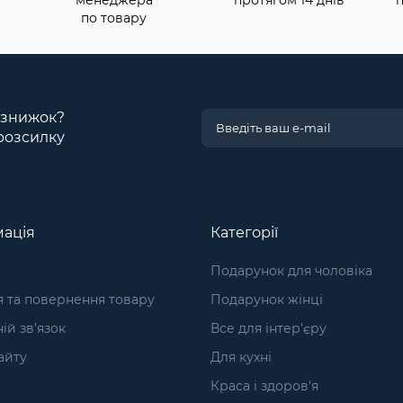
менеджера
протягом 14 днів
по товару
і знижок?
розсилку
ація
Категорії
Подарунок для чоловіка
я та повернення товару
Подарунок жінці
ій зв’язок
Все для інтер'єру
айту
Для кухні
Краса і здоров'я