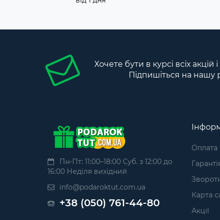
від 1 дня
Хочете бути в курсі всіх акцій 
Підпишіться на нашу 
Інформ
Оплата
Пн-Пт: 11:00–18:00 Суб. з 12:00 до
Гаранті
16:00 Неділя вихідний
Зворотн
info@podaroktut.com.ua
Карта с
+38 (050) 761-44-80
Акції