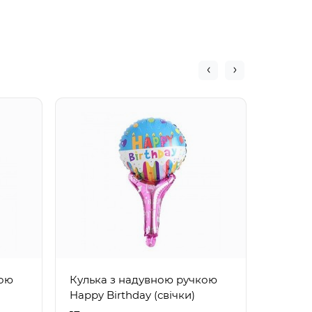
Кулька
Happy 
кою
Кулька з надувною ручкою
Happy Birthday (свічки)