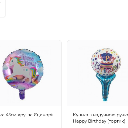
ка 45см кругла Єдиноріг
Кулька з надувною руч
Happy Birthday (тортик)