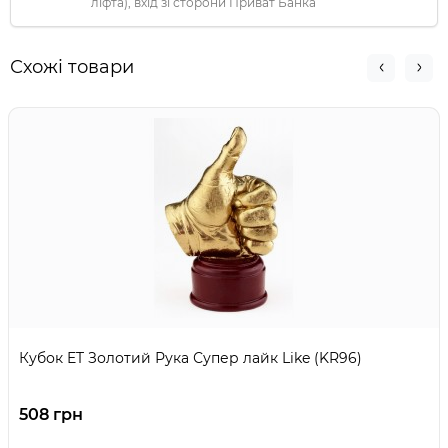
ліфта), вхід зі сторони Приват Банка
Схожі товари
Кубок ET Золотий Рука Супер лайк Like (KR96)
508 грн