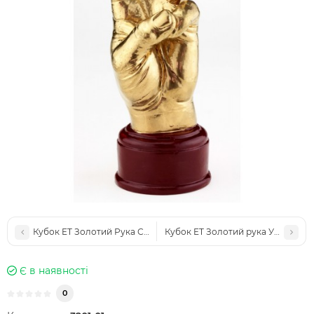
Кубок ET Золотий Рука Супер лайк Like (KR96)
Кубок ET Золотий рука Указ (KR91
Є в наявності
0