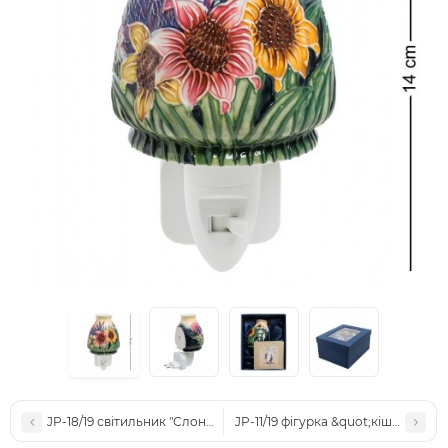
JP-18/19 світильник "Слоненя" (Pavone)
JP-11/19 фігурка &quot;кішка&quot;