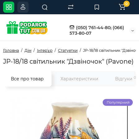
0
(050) 761-44-80; (066)
573-80-07
Головна
Дім
Інтер'єр
Статуетки
JP-18/18 світильник "Дзвіноч
JP-18/18 світильник "Дзвіночок" (Pavone)
0
Все про товар
Характеристики
Відгуки
Популярний