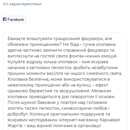
Усі характеристики
Facebook
Бажаєте влаштувати грандіозний феєрверк, але
обмежені приміщенням? Не біда – гучна хлопавка
здатна частково замінити справжній феєрверк та
виплеснути на гостей свята фонтан ніжних емоцій.
Купуйте відразу кілька хлопавок – їхня яскрава
начинка з квіткових пелюсток зробить незабутніми
приємні моменти весілля чи іншого сімейного свята.
Хлопавка безпечна, може використовуватися в
невеликому приміщенні або на вулиці – ефект
однаково барвистий та зворушливий. Механізм
хлопавки приводиться в дію поворотом її основи.
Після шумної бавовни у повітря над головами
злетять тисячі пелюсток, символізуючи любов і
добробут. Колекція оригінальних подарунків та
яскравих несподіванок інтернет-магазину Карнавал
Жартів – ваш вірний помічник в організації