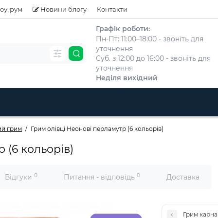
оу-рум
Новини блогу
Контакти
Графік роботи:
Пн-Пт: 11:00–18:00 - звоніть для
уточнення
Суб. з 12:00 до 16:00 - звоніть для
уточнення
Неділя вихідний
ий грим
Грим олівці Неонові перламутр (6 кольорів)
 (6 кольорів)
0
0
Відгуки
Питання - відповідь
Доставка
Грим карна