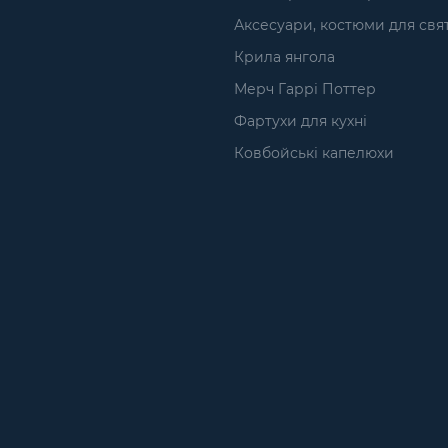
Аксесуари, костюми для свя
Крила янгола
Мерч Гаррі Поттер
Фартухи для кухні
Ковбойські капелюхи