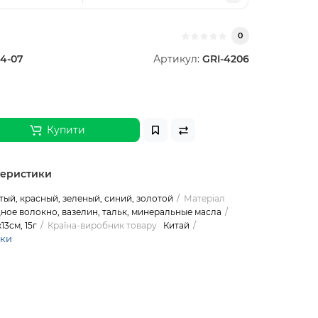
0
4-07
Артикул:
GRI-4206
Купити
теристики
тый, красный, зеленый, синий, золотой
Матеріал
ое волокно, вазелин, тальк, минеральные масла
х13см, 15г
Країна-виробник товару
Китай
ики