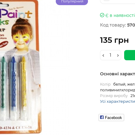
Популярний
Є в наявності
Код товару:
570
135 грн
Основні харак
Колір
белый, жел
поливинилхлоридн
Розмір виробу
21
Усі характерист
Facebook