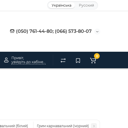
Українська
Русский
(050) 761-44-80; (066) 573-80-07
0
Привіт,
увійдіть до кабінету
вальний (білий)
Грим карнавальний (чорний)