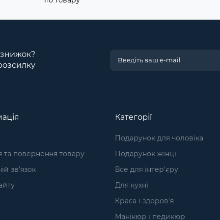
по товару
і знижок?
розсилку
ація
Категорії
Подарунок для чоловіка
я та повернення товару
Подарунок жінці
ій зв’язок
Все для інтер'єру
айту
Для кухні
Краса і здоров'я
Манікюр і педикюр