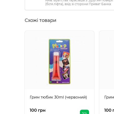
Київ. Братства тарасівців 3. Другий поверх
(біля ліфта), вхід зі сторони Приват Банка
Схожі товари
Грим тюбик 30ml (червоний)
Грим
100 грн
100 