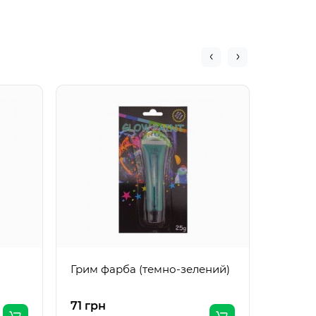
Штучна
Грим фарба (темно-зелений)
71 грн
100 гр