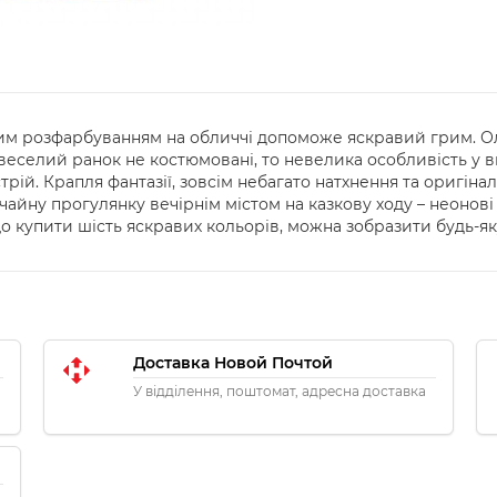
 розфарбуванням на обличчі допоможе яскравий грим. Олівц
еселий ранок не костюмовані, то невелика особливість у ви
стрій. Крапля фантазії, зовсім небагато натхнення та оригіна
йну прогулянку вечірнім містом на казкову ходу – неонові о
що купити шість яскравих кольорів, можна зобразити будь-як
Доставка Новой Почтой
У відділення, поштомат, адресна доставка