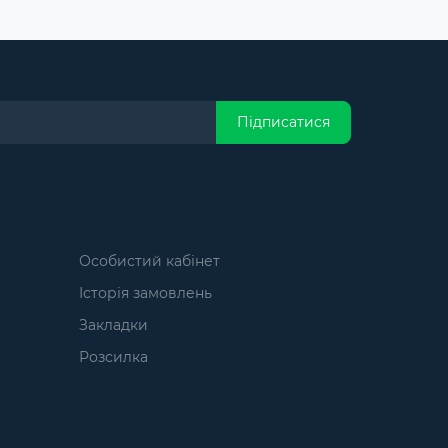
Підписатися
Особистий кабінет
Історія замовлень
Закладки
Розсилка