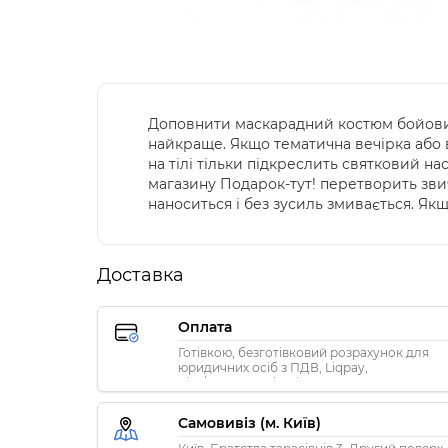
Доповнити маскарадний костюм бойовим
найкраще. Якщо тематична вечірка або в
на тілі тільки підкреслить святковий на
магазину Подарок-тут! перетворить звича
наноситься і без зусиль змивається. Як
Доставка
Оплата
Готівкою, безготівковий розрахунок для
юридичних осіб з ПДВ, Liqpay,
Visa/MasterCard, Privat24
Самовивіз (м. Київ)