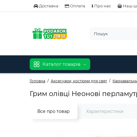
Доставка
Оплата
Про нас
Наш ш
Каталог товарів
Головна
Аксесуари, костюми для свят
Карнавальн
Грим олівці Неонові перламутр
Все про товар
Характеристики