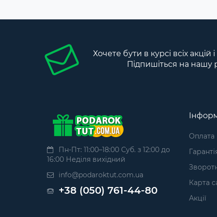
Хочете бути в курсі всіх акцій 
Підпишіться на нашу 
Інформ
Оплата
Пн-Пт: 11:00–18:00 Суб. з 12:00 до
Гаранті
16:00 Неділя вихідний
Зворотн
info@podaroktut.com.ua
Карта с
+38 (050) 761-44-80
Акції