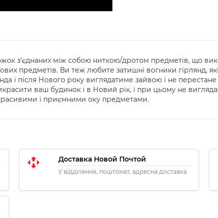
южок з'єднаних між собою ниткою/дротом предметів, що вико
вих предметів. Ви теж любите затишні вогники гірлянд, які 
нда і після Нового року виглядатиме зайвою і не перестане
красити ваш будинок і в Новий рік, і при цьому не виглядат
красивими і приємними оку предметами.
Доставка Новой Почтой
У відділення, поштомат, адресна доставка