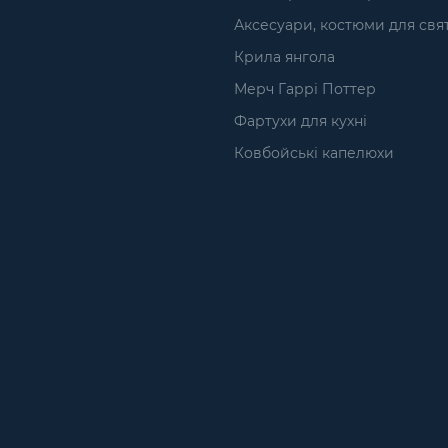
Аксесуари, костюми для свя
Крила янгола
Мерч Гаррі Поттер
Фартухи для кухні
Ковбойські капелюхи