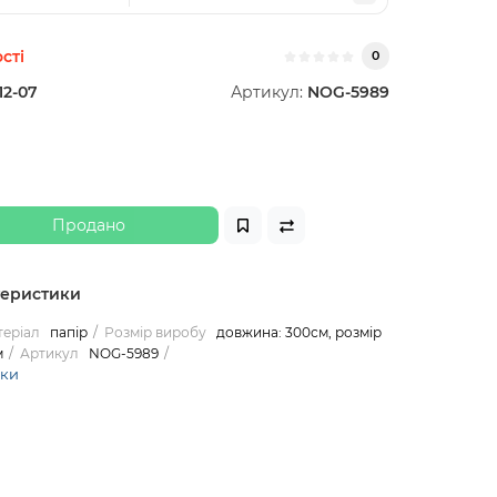
сті
0
12-07
Артикул:
NOG-5989
Продано
теристики
еріал
папір
Розмір виробу
довжина: 300см, розмір
м
Артикул
NOG-5989
ики