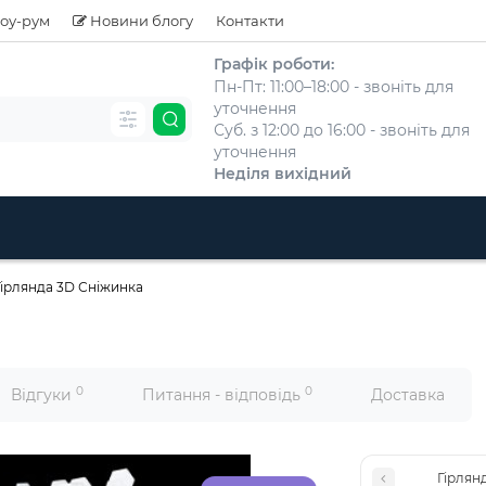
оу-рум
Новини блогу
Контакти
Графік роботи:
Пн-Пт: 11:00–18:00 - звоніть для
уточнення
Суб. з 12:00 до 16:00 - звоніть для
уточнення
Неділя вихідний
Гірлянда 3D Сніжинка
0
0
Відгуки
Питання - відповідь
Доставка
Гірлян