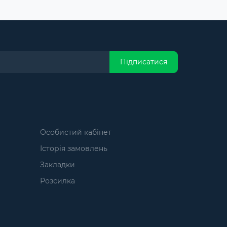
Підписатися
Особистий кабінет
Історія замовлень
Закладки
Розсилка