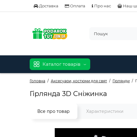
Доставка
Оплата
Про нас
Наш ш
Каталог товарів
Головна
Аксесуари, костюми для свят
Гірлянди
Гірлянда 3D Сніжинка
Все про товар
Характеристики