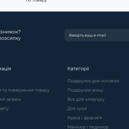
по товару
і знижок?
розсилку
ація
Категорії
Подарунок для чоловіка
я та повернення товару
Подарунок жінці
ій зв’язок
Все для інтер'єру
айту
Для кухні
Краса і здоров'я
Манікюр і педикюр