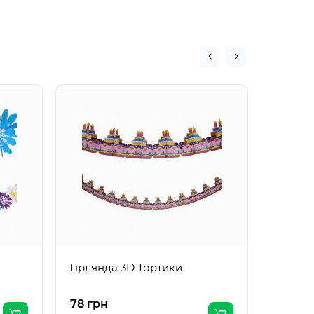
Гірлян
Гірлянда 3D Тортики
78 грн
53 грн