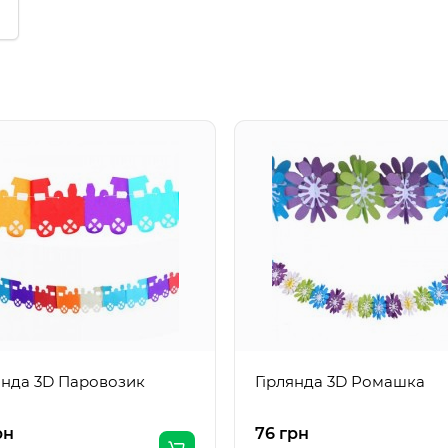
янда 3D Паровозик
Гірлянда 3D Ромашка
рн
76 грн