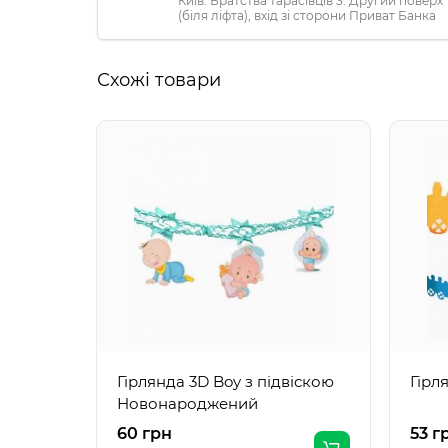
Київ. Братства тарасівців 3. Другий поверх
(біля ліфта), вхід зі сторони Приват Банка
Схожі товари
Гірлянда 3D Boy з підвіскою
Гірл
Новонароджений
60 грн
53 г