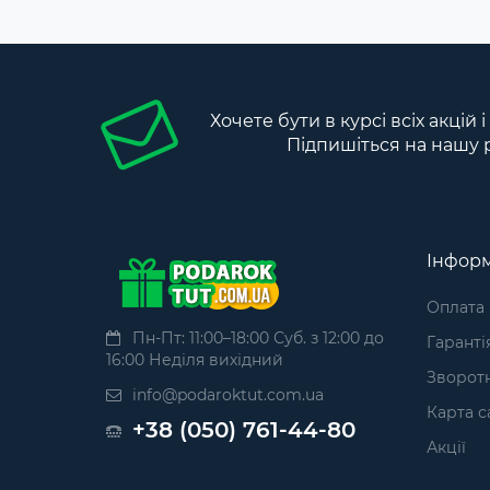
Хочете бути в курсі всіх акцій 
Підпишіться на нашу 
Інформ
Оплата
Пн-Пт: 11:00–18:00 Суб. з 12:00 до
Гаранті
16:00 Неділя вихідний
Зворотн
info@podaroktut.com.ua
Карта с
+38 (050) 761-44-80
Акції