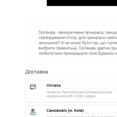
Гірлянда - декоративна прикраса, ланц
сервірування столу, для прикраси святко
затишною? А чи може бути так, що гірля
вибрати правильну. Гірлянда, здатна при
любительки прикрашати свій будинок 
Доставка
Оплата
Готівкою, безготівковий розрахунок для
юридичних осіб з ПДВ, Liqpay,
Visa/MasterCard, Privat24
Самовивіз (м. Київ)