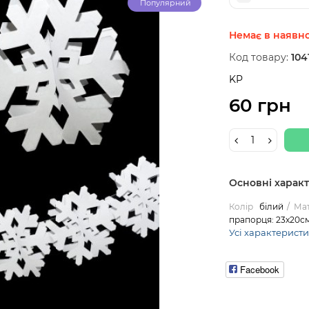
Популярний
Немає в наявно
Код товару:
104
KP
60 грн
Основні харак
Колір
білий
Мат
прапорця: 23х20с
Усі характерист
Facebook