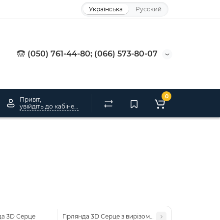
Українська
Русский
(050) 761-44-80; (066) 573-80-07
0
Привіт,
увійдіть до кабінету
да 3D Серце
Гірлянда 3D Серце з вирізом (різнокольорове)