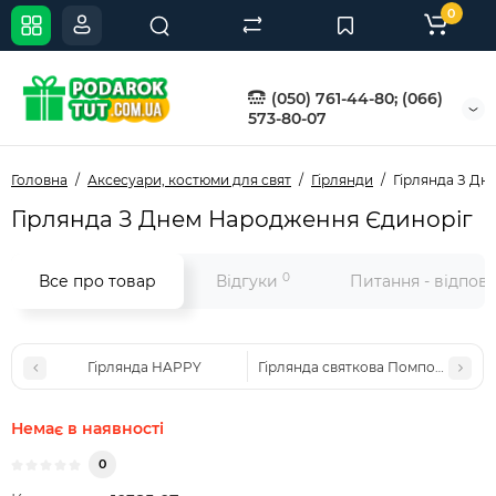
0
(050) 761-44-80; (066)
573-80-07
Головна
Аксесуари, костюми для свят
Гірлянди
Гірлянда З Дн
Гірлянда З Днем Народження Єдиноріг
0
Все про товар
Відгуки
Питання - відпов
Гірлянда HAPPY
Гірлянда святкова Помпони (зеле
Немає в наявності
0