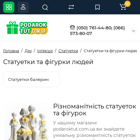
0
(050) 761-44-80; (066)
573-80-07
Головна
Дім
Інтер'єр
Статуетки
Статуетки та фігурки людей
Статуетки та фігурки людей
Статуетки балерин
Різноманітність статуеток
та фігурок
У нашому магазині
podaroktut.com.ua ви знайдете
унікальну різноманітність статуеток