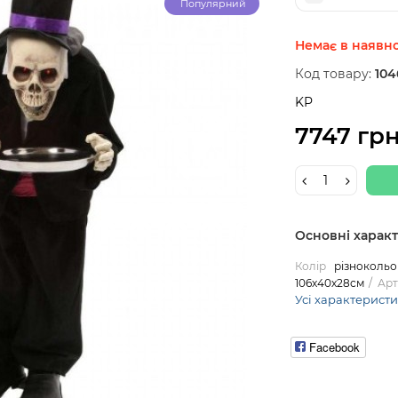
Популярний
Немає в наявно
Код товару:
104
KP
7747 гр
Основні харак
Колір
різноколь
106х40х28см
Арт
Усі характерист
Facebook