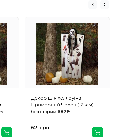
Декора
коричн
11,5×9,5
Декор для хеллоуїна
м)
Примарний Череп (125см)
96
біло-сірий 10095
621 грн
250 гр