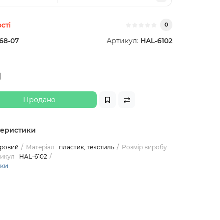
сті
0
68-07
Артикул:
HAL-6102
н
Продано
теристики
оровий
Матеріал
пластик, текстиль
Розмір виробу
икул
HAL-6102
ики