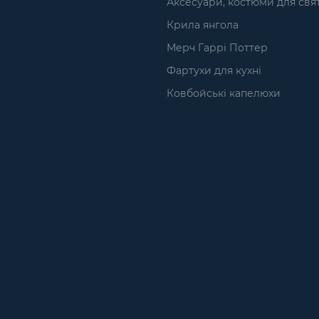
Аксесуари, костюми для свя
Крила янгола
Мерч Гаррі Поттер
Фартухи для кухні
Ковбойські капелюхи