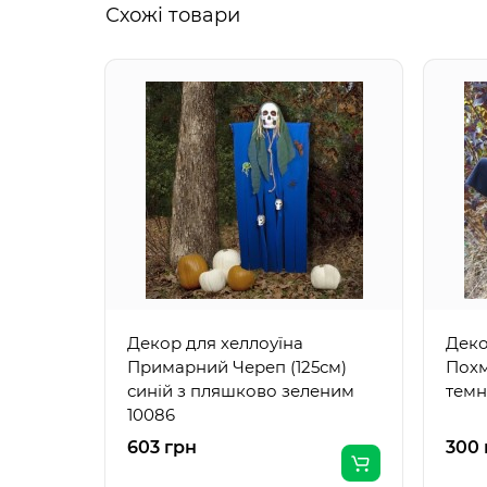
Схожі товари
Декор для хеллоуїна
Деко
Примарний Череп (125см)
Похм
синій з пляшково зеленим
темн
10086
603 грн
300 