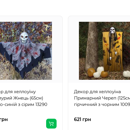
р для хеллоуїну
Декор для хеллоуїна
урий Жнець (65см)
Примарний Череп (125с
о-синій з сірим 13290
гірчичний з чорним 100
грн
621 грн