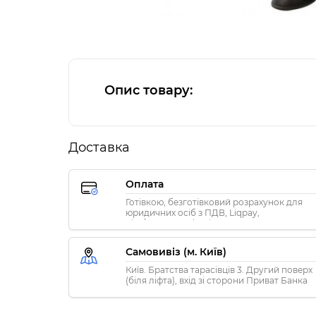
Опис товару:
Доставка
Оплата
Готівкою, безготівковий розрахунок для
юридичних осіб з ПДВ, Liqpay,
Visa/MasterCard, Privat24
Самовивіз (м. Київ)
Київ. Братства тарасівців 3. Другий поверх
(біля ліфта), вхід зі сторони Приват Банка