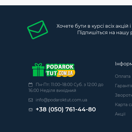
Хочете бути в курсі всіх акцій 
Підпишіться на нашу 
Інформ
Оплата
Пн-Пт: 11:00–18:00 Суб. з 12:00 до
Гаранті
16:00 Неділя вихідний
Зворотн
info@podaroktut.com.ua
Карта с
+38 (050) 761-44-80
Акції