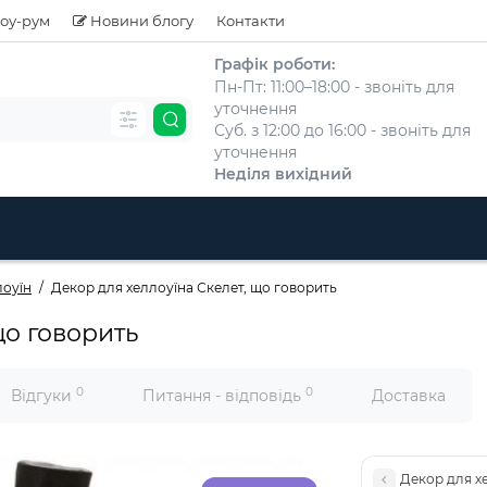
оу-рум
Новини блогу
Контакти
Графік роботи:
Пн-Пт: 11:00–18:00 - звоніть для
уточнення
Суб. з 12:00 до 16:00 - звоніть для
уточнення
Неділя вихідний
лоуїн
Декор для хеллоуїна Скелет, що говорить
що говорить
0
0
Відгуки
Питання - відповідь
Доставка
Декор для х