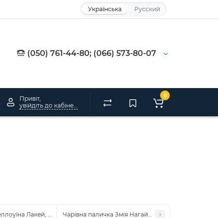
Українська
Русский
(050) 761-44-80; (066) 573-80-07
0
Привіт,
увійдіть до кабінету
еллоуїна Лакей, що говорить
Чарівна паличка Змія Нагайна