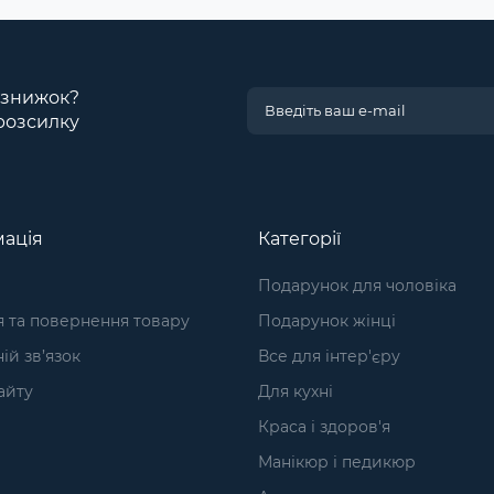
і знижок?
розсилку
ація
Категорії
Подарунок для чоловіка
я та повернення товару
Подарунок жінці
ій зв’язок
Все для інтер'єру
айту
Для кухні
Краса і здоров'я
Манікюр і педикюр