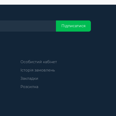
Підписатися
Особистий кабінет
Історія замовлень
Закладки
Розсилка