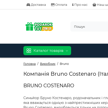
Доставка
Оплата
Про нас
Наш ш
Каталог товарів
Головна
Виробник
Bruno
Компанія Bruno Costenaro (Італ
BRUNO COSTENARO
Синьйор Бруно Костенаро, родоначальник і глав
яка вважається однією з найпрестижніших керам
Bruno Costenaro, виробляється тільки на підпр