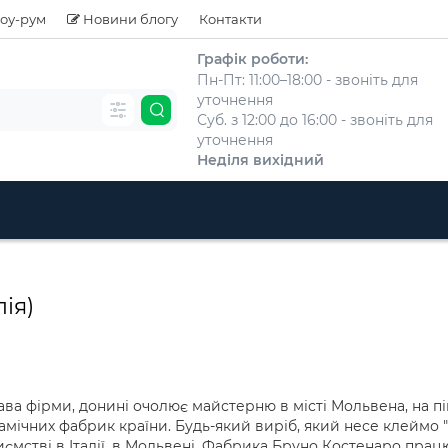
оу-рум
Новини блогу
Контакти
Графік роботи:
Пн-Пт: 11:00–18:00 - звоніть для
уточнення
Суб. з 12:00 до 16:00 - звоніть для
уточнення
Неділя вихідний
ія)
а фірми, донині очолює майстерню в місті Мольвена, на півн
ічних фабрик країни. Будь-який виріб, який несе клеймо "В
иємстві в Італії, в Мольвені. Фабрика Бруно Костенаро пра