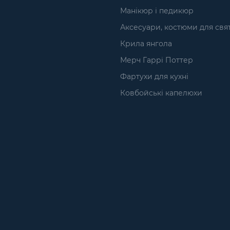
Манікюр і педикюр
Аксесуари, костюми для свя
Крила янгола
Мерч Гаррі Поттер
Фартухи для кухні
Ковбойські капелюхи