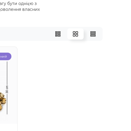
агу бути однією з
доволення власних
рний