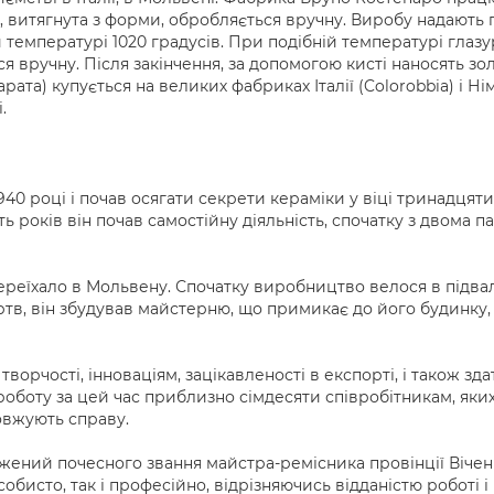
 витягнута з форми, обробляється вручну. Виробу надають 
 температурі 1020 градусів. При подібній температурі глаз
 вручну. Після закінчення, за допомогою кисті наносять зо
рата) купується на великих фабриках Італії (Colorobbia) і Ні
.
1940 році і почав осягати секрети кераміки у віці тринадцят
ь років він почав самостійну діяльність, спочатку з двома п
переїхало в Мольвену. Спочатку виробництво велося в підв
ертв, він збудував майстерню, що примикає до його будинку, 
орчості, інноваціям, зацікавленості в експорті, і також зда
 роботу за цей час приблизно сімдесяти співробітникам, яки
овжують справу.
ений почесного звання майстра-ремісника провінції Віченц
собисто, так і професійно, відрізняючись відданістю роботі 