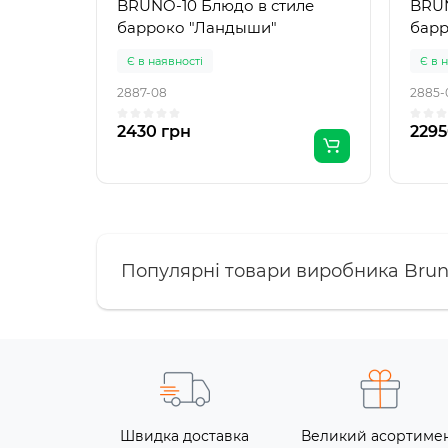
BRUNO-10 Блюдо в стиле
BRUN
барроко "Ландыши"
барр
Є в наявності
Є в 
2887-08
2885-
2430 грн
2295
Популярні товари виробника Bru
Швидка доставка
Великий асортиме