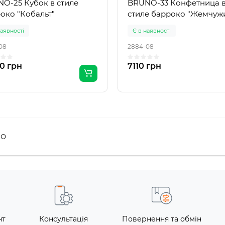
O-25 Кубок в стиле
BRUNO-33 Конфетница 
око "Кобальт"
стиле барроко "Жемчуж
наявності
Є в наявності
08
2884-08
0 грн
7110 грн
no
нт
Консультація
Повернення та обмін