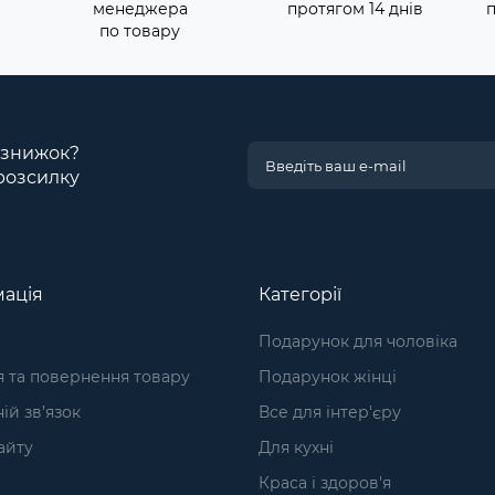
менеджера
протягом 14 днів
по товару
і знижок?
розсилку
ація
Категорії
Подарунок для чоловіка
я та повернення товару
Подарунок жінці
ій зв’язок
Все для інтер'єру
айту
Для кухні
Краса і здоров'я