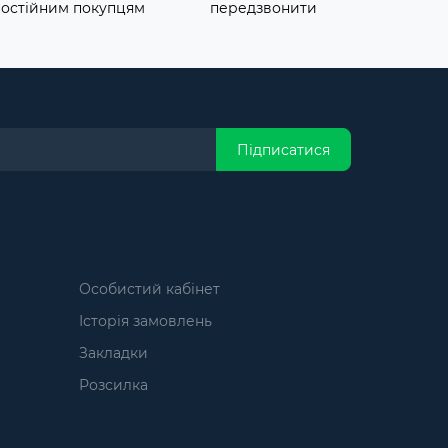
постійним покупцям
передзвонити
Підписатися
Особистий кабінет
Історія замовлень
Закладки
Розсилка