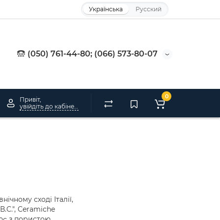
Українська
Русский
(050) 761-44-80; (066) 573-80-07
0
Привіт,
увійдіть до кабінету
ічному сході Італії,
.С.", Ceramiche
цює з пористою