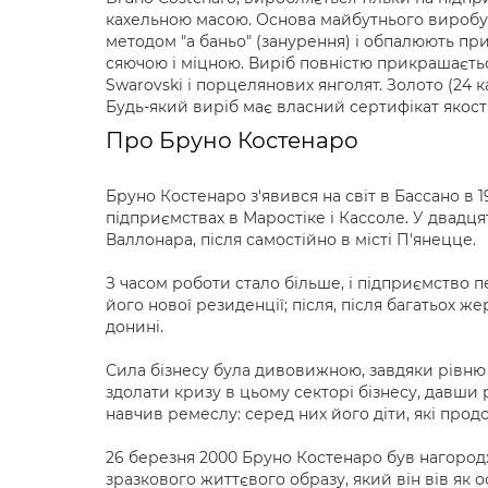
кахельною масою. Основа майбутнього виробу,
методом "а баньо" (занурення) і обпалюють при
сяючою і міцною. Виріб повністю прикрашається
Swarovski і порцелянових янголят. Золото (24 ка
Будь-який виріб має власний сертифікат якості
Про Бруно Костенаро
Бруно Костенаро з'явився на світ в Бассано в 
підприємствах в Маростіке і Кассоле. У двадцят
Валлонара, після самостійно в місті П'янецце.
З часом роботи стало більше, і підприємство 
його нової резиденції; після, після багатьох ж
донині.
Сила бізнесу була дивовижною, завдяки рівню тв
здолати кризу в цьому секторі бізнесу, давши
навчив ремеслу: серед них його діти, які прод
26 березня 2000 Бруно Костенаро був нагородж
зразкового життєвого образу, який він вів як о