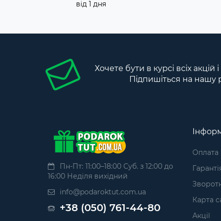
від 1 дня
Хочете бути в курсі всіх акцій 
Підпишіться на нашу 
Інформ
Оплата
Пн-Пт: 11:00–18:00 Суб. з 12:00 до
Гаранті
16:00 Неділя вихідний
Зворотн
info@podaroktut.com.ua
Карта с
+38 (050) 761-44-80
Акції