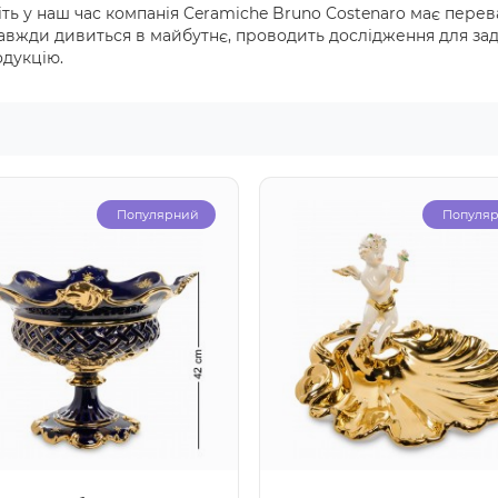
іть у наш час компанія Ceramiche Bruno Costenaro має перев
завжди дивиться в майбутнє, проводить дослідження для за
одукцію.
Популярний
Популя