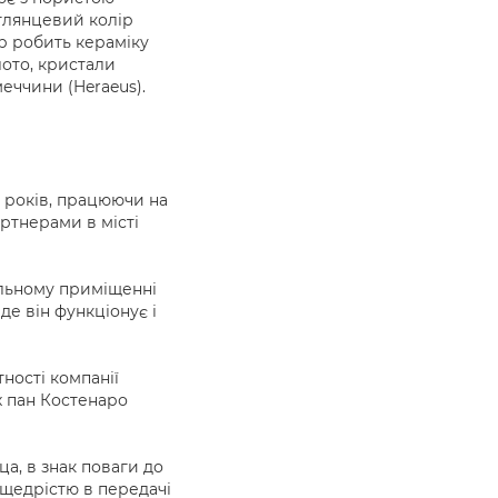
глянцевий колір
ур робить кераміку
лото, кристали
меччини (Heraeus).
и років, працюючи на
артнерами в місті
альному приміщенні
де він функціонує і
тності компанії
х пан Костенаро
а, в знак поваги до
і щедрістю в передачі