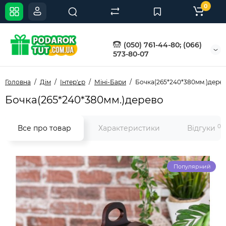
0
(050) 761-44-80; (066)
573-80-07
Головна
Дім
Інтер'єр
Міні-Бари
Бочка(265*240*380мм.)дере
Бочка(265*240*380мм.)дерево
0
Все про товар
Характеристики
Відгуки
Популярний