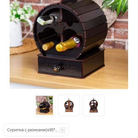
Скрипка с рюмками(495*200*230мм.)дер.