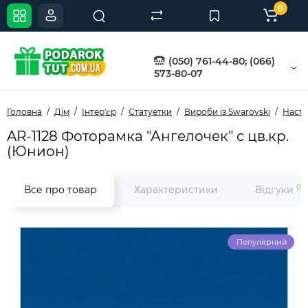
0
(050) 761-44-80; (066)
573-80-07
Головна
Дім
Інтер'єр
Статуетки
Вироби із Swarovski
Насті
AR-1128 Фоторамка "Ангелочек" с цв.кр.
(Юнион)
0
Все про товар
Характеристики
Відгуки
Популярний