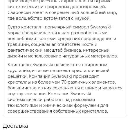
производстве рассыпных кристаллов и огранке
синтетических и природных дорогих камней.
Сваровски зовет в современный волшебный мир,
где волшебство встречается с наукой.
Будто кристалл - популярный символ Swarovski -
марка поворачивается к нам разнообразными
волшебными гранями, среди них нововведения и
традиции, социальная ответственность и
фантастический масштаб бизнеса, интересный
дизайн и использование натуральных материалов.
Кристаллы Swarovski не являются природным
хрусталём, и также не имеют кристаллической
решётки. Компания Swarovski производит
кристаллы из более чем 70 различных элементов,
большинство из них сохраняются в тайне и являются
ноу-хау компании. Компания Swarovski
систематически работает над высокими
технологиями и химическими формулами для
совершенствования собственных кристаллов.
Доставка