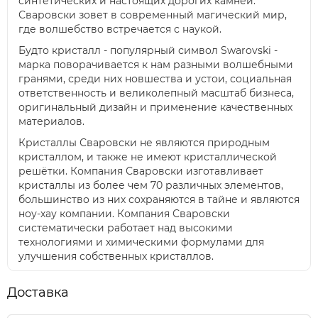
синтетических и настоящих дорогих камней.
Сваровски зовет в современный магический мир,
где волшебство встречается с наукой.
Будто кристалл - популярный символ Swarovski -
марка поворачивается к нам разными волшебными
гранями, среди них новшества и устои, социальная
ответственность и великолепный масштаб бизнеса,
оригинальный дизайн и применение качественных
материалов.
Кристаллы Сваровски не являются природным
кристаллом, и также не имеют кристаллической
решётки. Компания Сваровски изготавливает
кристаллы из более чем 70 различных элементов,
большинство из них сохраняются в тайне и являются
ноу-хау компании. Компания Сваровски
систематически работает над высокими
технологиями и химическими формулами для
улучшения собственных кристаллов.
Доставка