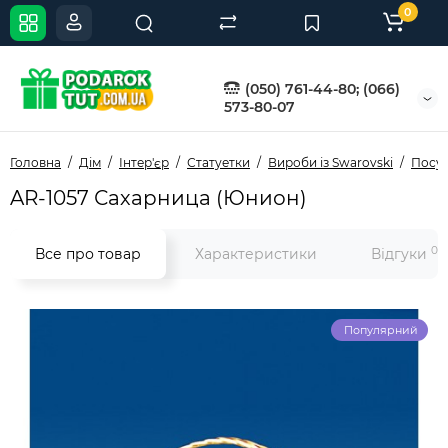
0
(050) 761-44-80; (066)
573-80-07
Головна
Дім
Інтер'єр
Статуетки
Вироби із Swarovski
Посуд
AR-1057 Сахарница (Юнион)
0
Все про товар
Характеристики
Відгуки
Популярний