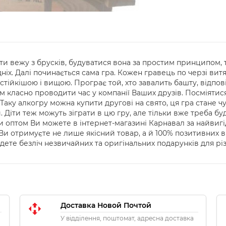
ти вежу з брусків, будуватися вона за простим принципом,
х. Далі починається сама гра. Кожен гравець по черзі витяг
стійкішою і вищою. Програє той, хто завалить башту, відпо
 класно проводити час у компанії Ваших друзів. Посміятися
Таку алкогру можна купити другові на свято, ця гра стане 
и. Діти теж можуть зіграти в цю гру, але тільки вже треба б
гри оптом Ви можете в інтернет-магазині Карнавал за найви
 Ви отримуєте не лише якісний товар, а й 100% позитивних
ете безліч незвичайних та оригінальних подарунків для різ
Доставка Новой Почтой
У відділення, поштомат, адресна доставка