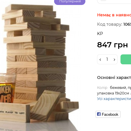
Популярний
Немає в наявно
Код товару:
106
KP
847 грн
Основні харак
Колір
бежевий, п
упаковка 19х20см
Усі характерист
Facebook