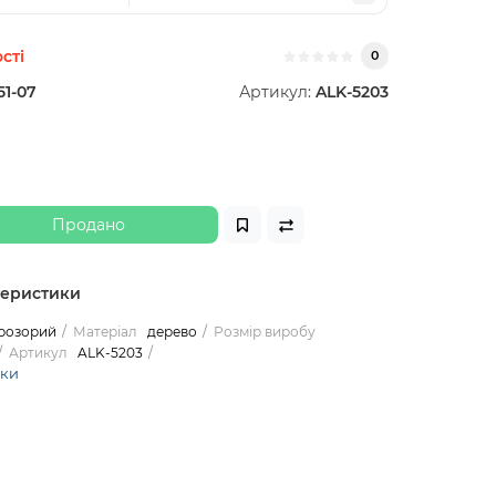
сті
0
51-07
Артикул:
ALK-5203
Продано
теристики
розорий
Матеріал
дерево
Розмір виробу
Артикул
ALK-5203
ики