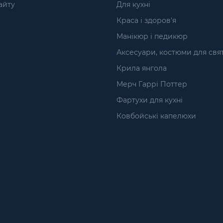
айту
Для кухні
Краса і здоров'я
Манікюр і педикюр
Аксесуари, костюми для свя
Крила янгола
Мерч Гаррі Поттер
Фартухи для кухні
Ковбойські капелюхи