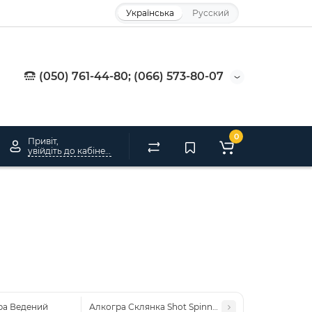
Українська
Русский
(050) 761-44-80; (066) 573-80-07
0
Привіт,
увійдіть до кабінету
ра Ведений
Алкогра Склянка Shot Spinner