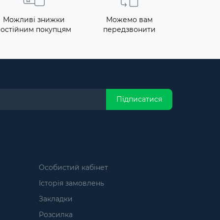
Можливі знижки
Можемо вам
постійним покупцям
передзвонити
Підписатися
Особистий кабінет
Історія замовлень
Закладки
Розсилка