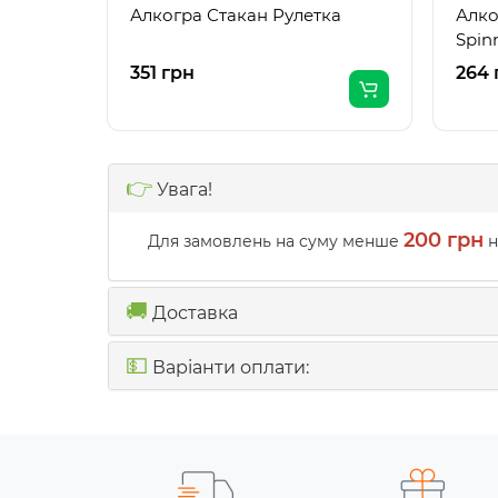
Алкогра Стакан Рулетка
Алко
Spin
351 грн
264 
👉
Увага!
200 грн
Для замовлень на суму менше
н
🚚
Доставка
💵
Варіанти оплати: