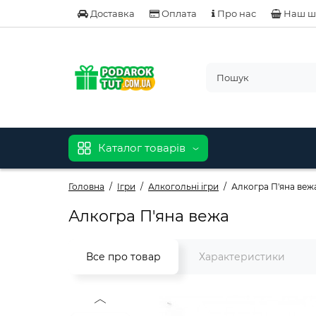
Доставка
Оплата
Про нас
Наш ш
Каталог товарів
Головна
Ігри
Алкогольні ігри
Алкогра П'яна веж
Алкогра П'яна вежа
Все про товар
Характеристики