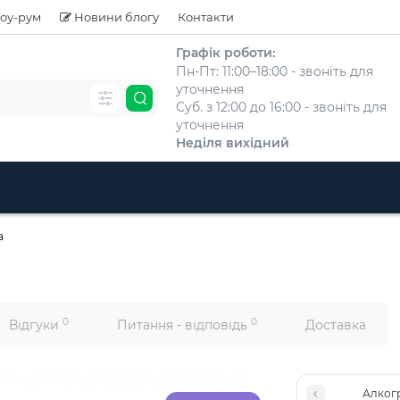
оу-рум
Новини блогу
Контакти
Графік роботи:
Пн-Пт: 11:00–18:00 - звоніть для
уточнення
Суб. з 12:00 до 16:00 - звоніть для
уточнення
Неділя вихідний
а
0
0
Відгуки
Питання - відповідь
Доставка
Алког