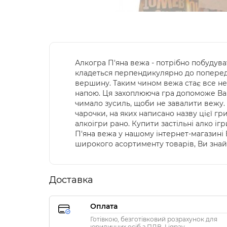
Алкогра П'яна вежа - потрібно побудува
кладеться перпендикулярно до попередні
вершину. Таким чином вежа стає все не
напою. Ця захоплююча гра допоможе Вам
чимало зусиль, щоби не завалити вежу. 
чарочки, на яких написано назву цієї гр
алкоігри рано. Купити застільні алко і
П'яна вежа у нашому інтернет-магазині
широкого асортименту товарів, Ви знайд
Доставка
Оплата
Готівкою, безготівковий розрахунок для
юридичних осіб з ПДВ, Liqpay,