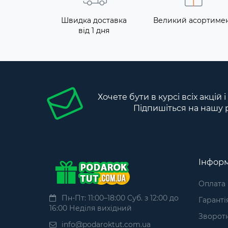
Швидка доставка
Великий асортиме
від 1 дня
Хочете бути в курсі всіх акцій 
Підпишіться на нашу 
Інформ
Оплата
Пн-Пт: 11:00–18:00 Суб. з 12:00 до
Гаранті
16:00 Неділя вихідний
Зворотн
info@podaroktut.com.ua