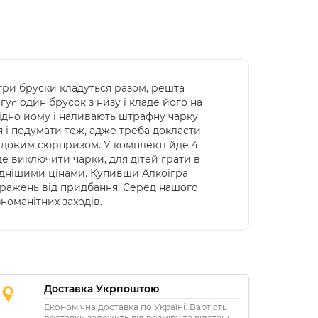
 три бруски кладуться разом, решта
ує один брусок з низу і кладе його на
відно йому і наливають штрафну чарку
 і подумати теж, адже треба докласти
чудовим сюрпризом. У комплекті йде 4
уде виключити чарки, для дітей грати в
гіднішими цінами. Купивши Алкоігра
 вражень від придбання. Серед нашого
номанітних заходів.
Доставка Укрпоштою
Економічна доставка по Україні. Вартість
доставки залежить від розміру та відстані.