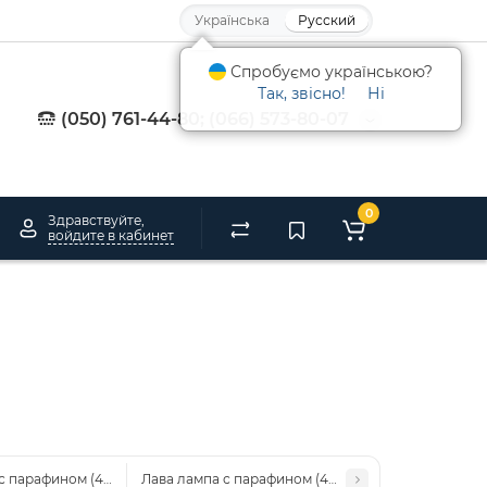
Українська
Русский
Спробуємо українською?
Так, звісно!
Ні
(050) 761-44-80; (066) 573-80-07
0
Здравствуйте,
войдите в кабинет
с парафином (40см) зеленая
Лава лампа с парафином (40см) синяя