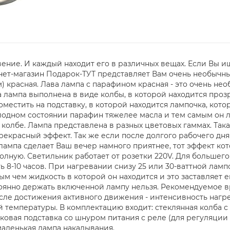
ие. И каждый находит его в различных вещах. Если Вы ище
рнет-магазин Подарок-ТУТ представляет Вам очень необычн
) красная. Лава лампа с парафином красная - это очень н
а лампа выполнена в виде колбы, в которой находится про
оместить на подставку, в которой находится лампочка, кот
холодном состоянии парафин тяжелее масла и тем самым он 
о колбе. Лампа представлена в разных цветовых гаммах. Та
прекрасный эффект. Так же если после долгого рабочего дня
а лампа сделает Ваш вечер намного приятнее, тот эффект ко
полную. Светильник работает от розетки 220V. Для большег
8-10 часов. При нагревании снизу 25 или 30-ваттной ламп
м чем жидкость в которой он находится и это заставляет е
тоянно держать включенной лампу нельзя. Рекомендуемое в
осле достижения активного движения - интенсивность нагре
температуры. В комплектацию входит: стеклянная колба с
иковая подставка со шнуром питания с реле (для регуляции
аленькая лампа накалывания.