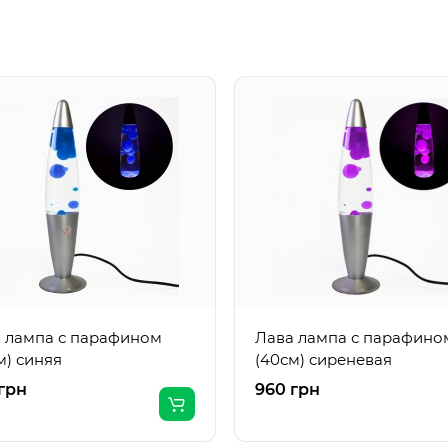
 лампа с парафином
Лава лампа с парафино
м) синяя
(40см) сиреневая
грн
960 грн