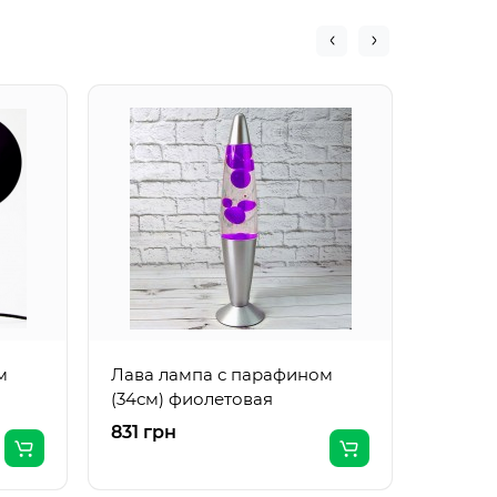
Лава л
(34см)
м
Лава лампа с парафином
(34см) фиолетовая
831 грн
737 гр