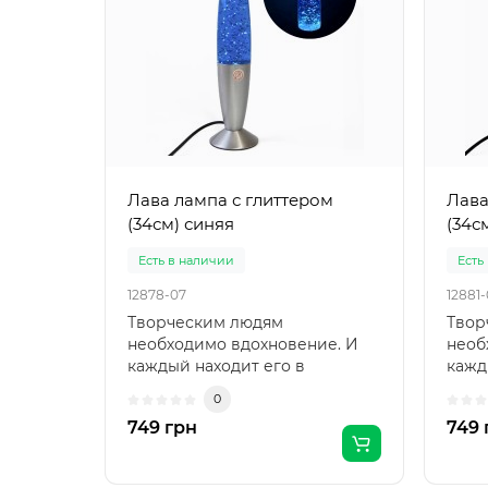
Лава лампа с глиттером
Лава
(34см) синяя
(34с
Есть в наличии
Есть
12878-07
12881
Творческим людям
Твор
необходимо вдохновение. И
необ
каждый находит его в
кажд
различных вещах. Если Вы
разл
0
ищете то, ч..
ищете
749 грн
749 