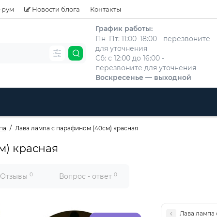
-рум
Новости блога
Контакты
График работы:
Пн–Пт: 11:00–18:00 - перезвоните
для уточнения
Сб: с 12:00 до 16:00 -
перезвоните для уточнения
Воскресенье — выходной
па
Лава лампа с парафином (40см) красная
м) красная
0
0
Отзывы
Вопрос - ответ
Лава лампа 