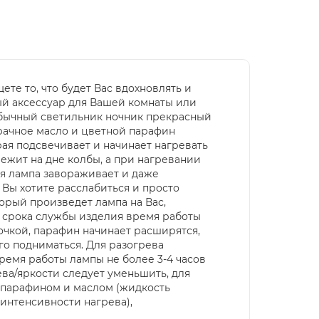
те то, что будет Вас вдохновлять и
ый аксессуар для Вашей комнаты или
еобычный светильник ночник прекрасный
зрачное масло и цветной парафин
орая подсвечивает и начинает нагревать
лежит на дне колбы, а при нагревании
кая лампа завораживает и даже
 Вы хотите расслабиться и просто
торый произведет лампа на Вас,
о срока службы изделия время работы
очкой, парафин начинает расширятся,
го подниматься. Для разогрева
ремя работы лампы не более 3-4 часов
ва/яркости следует уменьшить, для
 парафином и маслом (жидкость
 интенсивности нагрева),