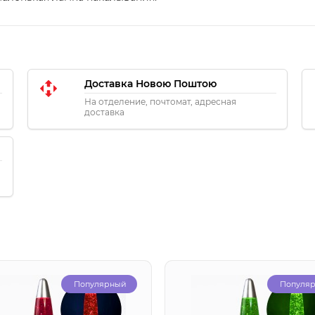
Доставка Новою Поштою
На отделение, почтомат, адресная
доставка
Популярный
Популя