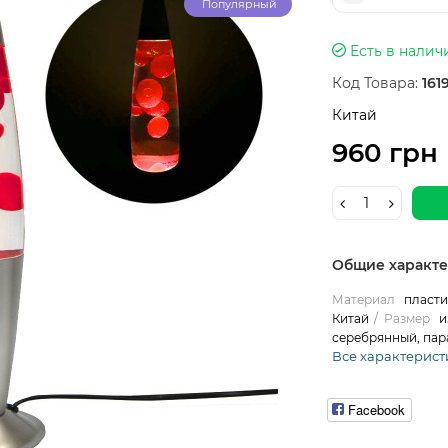
Популярный
Есть в налич
Код Товара:
161
Китай
960 грн
Общие характ
Материал
пласти
Китай
Размер
и
серебрянный, пар
Все характерист
Facebook