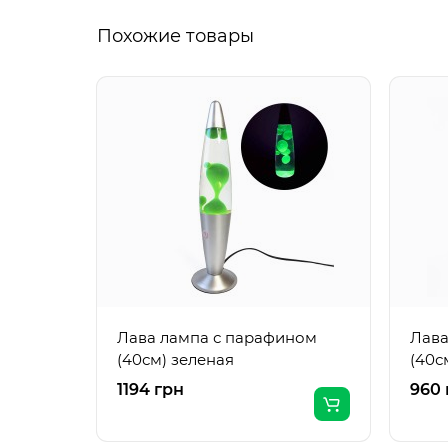
Похожие товары
Лава лампа с парафином
Лава
(40см) зеленая
(40с
1194 грн
960 