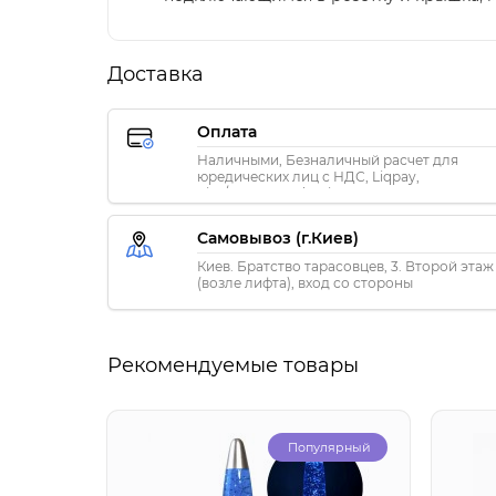
Доставка
Оплата
Наличными, Безналичный расчет для
юредических лиц с НДС, Liqpay,
Visa/MasterCard, Privat24
Самовывоз (г.Киев)
Киев. Братство тарасовцев, 3. Второй этаж
(возле лифта), вход со стороны
«ПриватБанка»
Рекомендуемые товары
Популярный