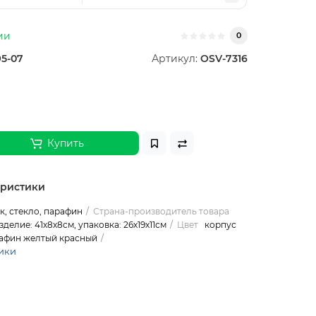
ии
0
95-07
Артикул:
OSV-7316
Купить
еристики
к, стекло, парафин
Страна-производитель товара
зделие: 41х8х8см, упаковка: 26х19х11см
Цвет
корпус
афин желтый красный
ики