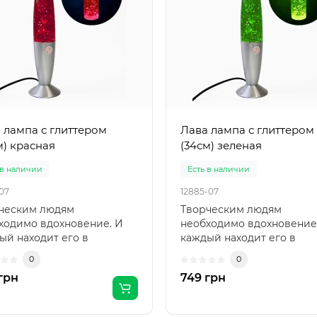
 лампа с глиттером
Лава лампа с глиттером
м) красная
(34см) зеленая
 в наличии
Есть в наличии
-07
12885-07
ческим людям
Творческим людям
ходимо вдохновение. И
необходимо вдохновение
ый находит его в
каждый находит его в
ичных вещах. Если Вы
различных вещах. Если В
0
0
 то, ч..
ищете то, ч..
грн
749 грн