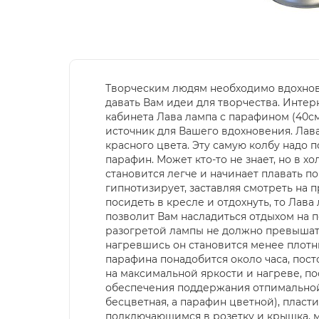
Творческим людям необходимо вдохновен
давать Вам идеи для творчества. Инте
кабинета Лава лампа с парафином (40см
источник для Вашего вдохновения. Лав
красного цвета. Эту самую колбу надо п
парафин. Может кто-то не знает, но в 
становится легче и начинает плавать п
гипнотизирует, заставляя смотреть на 
посидеть в кресле и отдохнуть, то Лав
позволит Вам насладиться отдыхом на 
разогретой лампы не должно превышать 
нагревшись он становится менее плотны
парафина понадобится около часа, пос
на максимальной яркости и нагреве, п
обеспечения поддержания отпимальной 
бесцветная, а парафин цветной), пласт
подключающимся в розетку и крышка, м