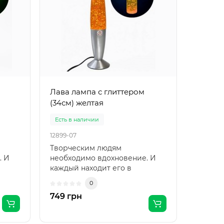
Лава лампа с глиттером
Лава л
(34см) желтая
(34см)
Есть в наличии
Есть в 
12899-07
12907-07
Творческим людям
Лава л
. И
необходимо вдохновение. И
(34см) 
каждый находит его в
только
ы
различных вещах. Если Вы
стильн
0
ищете то, ч..
вашег..
749 грн
831 гр