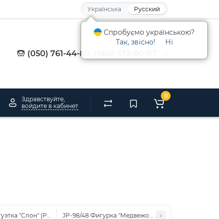
Українська
Русский
Спробуємо українською?
Так, звісно!
Ні
(050) 761-44-80; (066) 573-80-07
0
Здравствуйте,
войдите в кабинет
туэтка "Слон" (Pavone)
JP-98/48 Фигурка "Медвежонок" (Pavone)