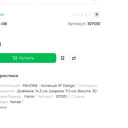
ии
0
-08
Артикул:
107051
н
Купить
еристики
Коллекция
PAVONE - Колекція JP Design
Материал
изделия
Довжина: 14.5 см; Ширина: 11.5 см; Висота: 30
рана бренда
Італія
Артикул
107051
Страна-
вара
Китай
ики