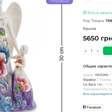
Популярный
Есть в налич
Код Товара:
788
Pavone
5650 гр
Общие характ
Бренд
PAVONE
Фарфор
Размер 
см; Вага: 1 кг.;
Ст
производитель то
Все характерист
Facebook