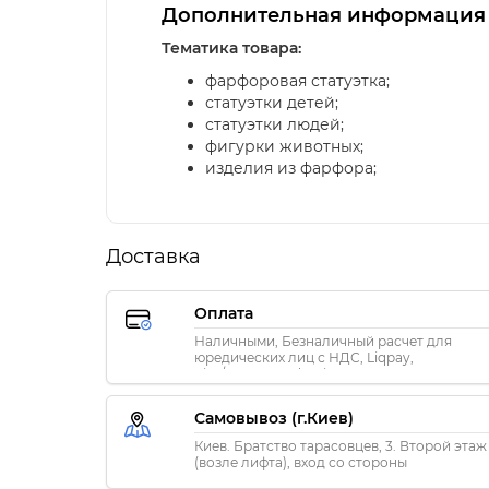
Дополнительная информация
Тематика товара:
фарфоровая статуэтка;
статуэтки детей;
статуэтки людей;
фигурки животных;
изделия из фарфора;
Доставка
Оплата
Наличными, Безналичный расчет для
юредических лиц с НДС, Liqpay,
Visa/MasterCard, Privat24
Самовывоз (г.Киев)
Киев. Братство тарасовцев, 3. Второй этаж
(возле лифта), вход со стороны
«ПриватБанка»