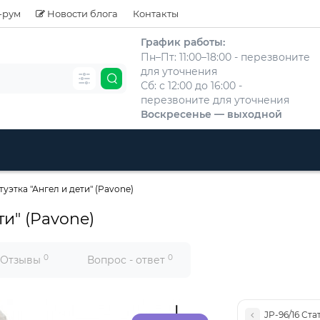
-рум
Новости блога
Контакты
График работы:
Пн–Пт: 11:00–18:00 - перезвоните
для уточнения
Сб: с 12:00 до 16:00 -
перезвоните для уточнения
Воскресенье — выходной
туэтка "Ангел и дети" (Pavone)
ти" (Pavone)
0
0
Отзывы
Вопрос - ответ
JP-96/16 Ста