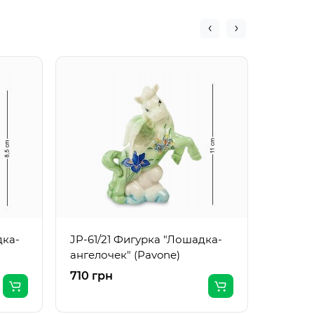
JP-61/
ангело
дка-
JP-61/21 Фигурка "Лошадка-
ангелочек" (Pavone)
710 грн
710 гр