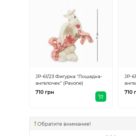
JP-61/23 Фигурка "Лошадка-
JP-6
ангелочек" (Pavone)
анге
710 грн
710 
❗️
Обратите внимание!