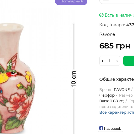
Популярный
Есть в налич
Код Товара:
437
Pavone
685 грн
Общие характ
Бренд
PAVONE
Фарфор
Размер 
Вага: 0.08 кг.;
Ст
производитель то
Все характерист
Facebook