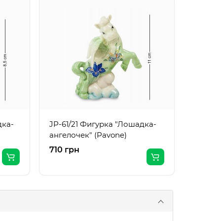
JP-61/
ангело
дка-
JP-61/21 Фигурка "Лошадка-
ангелочек" (Pavone)
710 грн
710 гр