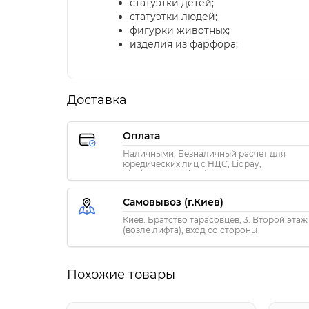
статуэтки детей;
статуэтки людей;
фигурки животных;
изделия из фарфора;
Доставка
Оплата
Наличными, Безналичный расчет для
юредических лиц с НДС, Liqpay,
Visa/MasterCard, Privat24
Самовывоз (г.Киев)
Киев. Братство тарасовцев, 3. Второй этаж
(возле лифта), вход со стороны
«ПриватБанка»
Похожие товары