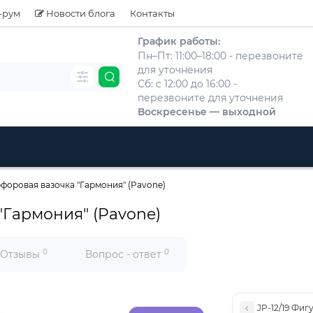
-рум
Новости блога
Контакты
График работы:
Пн–Пт: 11:00–18:00 - перезвоните
для уточнения
Сб: с 12:00 до 16:00 -
перезвоните для уточнения
Воскресенье — выходной
рфоровая вазочка "Гармония" (Pavone)
"Гармония" (Pavone)
0
0
Отзывы
Вопрос - ответ
JP-12/19 Фиг