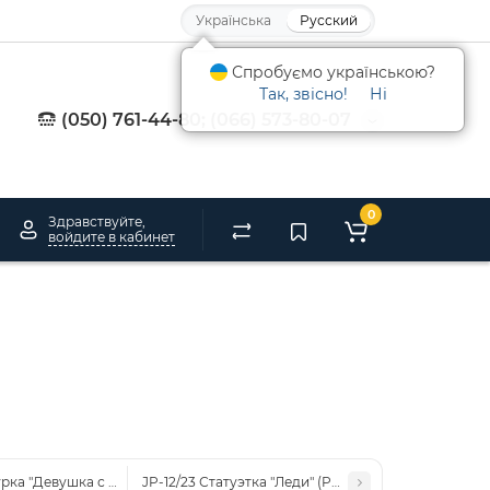
Українська
Русский
Спробуємо українською?
Так, звісно!
Ні
(050) 761-44-80; (066) 573-80-07
0
Здравствуйте,
войдите в кабинет
урка "Девушка с цветами" (Pavone)
JP-12/23 Статуэтка "Леди" (Pavone)