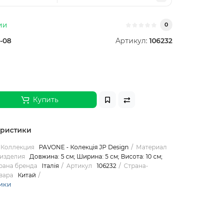
ии
0
-08
Артикул:
106232
Купить
еристики
Коллекция
PAVONE - Колекція JP Design
Материал
изделия
Довжина: 5 см; Ширина: 5 см; Висота: 10 см;
рана бренда
Італія
Артикул
106232
Страна-
вара
Китай
ики