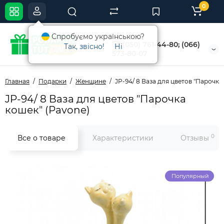
0
Спробуємо українською?
(050) 761-44-80; (066)
Так, звісно!
Ні
573-80-07
Главная
Подарки
Женщине
JP-94/ 8 Ваза для цветов "Парочка
JP-94/ 8 Ваза для цветов "Парочка
кошек" (Pavone)
0
Все о товаре
Характеристики
Отзывы
Популярный