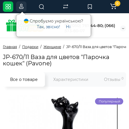
0
Спробуємо українською?
(050) 761-44-80; (066)
Так, звісно!
Ні
573-80-07
Главная
Подарки
Женщине
JP-670/11 Ваза для цветов "Парочк
JP-670/11 Ваза для цветов "Парочка
кошек" (Pavone)
0
Все о товаре
Характеристики
Отзывы
Популярный