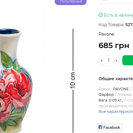
Популярный
Есть в налич
Код Товара:
527
Pavone
685 грн
Общие характ
Бренд
PAVONE
Фарфор
Размер 
Вага: 0.09 кг.;
Ст
производитель то
Все характерист
Facebook