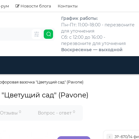
-рум
Новости блога
Контакты
График работы:
Пн–Пт: 11:00–18:00 - перезвоните
для уточнения
Сб: с 12:00 до 16:00 -
перезвоните для уточнения
Воскресенье — выходной
арфоровая вазочка "Цветущий сад" (Pavone)
 "Цветущий сад" (Pavone)
0
0
Отзывы
Вопрос - ответ
JP-670/14 ф