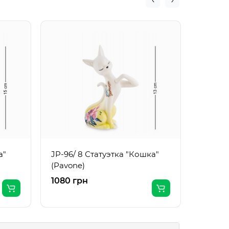
JP-95/
(Pavon
а"
JP-96/ 8 Статуэтка "Кошка"
(Pavone)
1080 грн
970 г