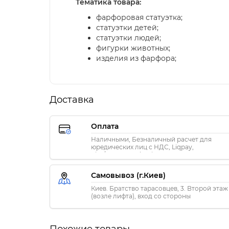
Тематика товара:
фарфоровая статуэтка;
статуэтки детей;
статуэтки людей;
фигурки животных;
изделия из фарфора;
Доставка
Оплата
Наличными, Безналичный расчет для
юредических лиц с НДС, Liqpay,
Visa/MasterCard, Privat24
Самовывоз (г.Киев)
Киев. Братство тарасовцев, 3. Второй этаж
(возле лифта), вход со стороны
«ПриватБанка»