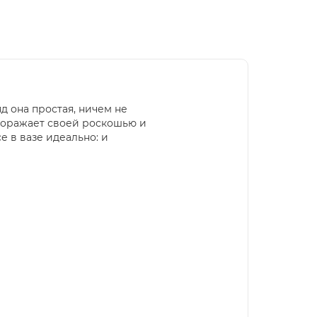
д она простая, ничем не
 поражает своей роскошью и
е в вазе идеально: и