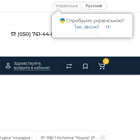
Українська
Русский
Спробуємо українською?
Так, звісно!
Ні
(050) 761-44-80; (066) 573-80-07
0
Здравствуйте,
войдите в кабинет
игурка "лошадка" (Pavone)
JP-158/ 1 Копилка "Кошка" (Pavone)