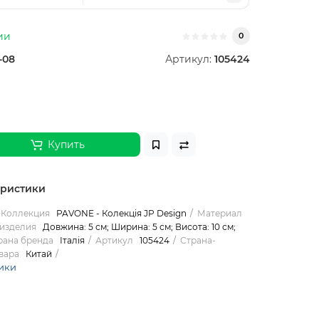
ии
0
-08
Артикул:
105424
Купить
еристики
Коллекция
PAVONE - Колекція JP Design
Материал
изделия
Довжина: 5 см; Ширина: 5 см; Висота: 10 см;
рана бренда
Італія
Артикул
105424
Страна-
вара
Китай
ики