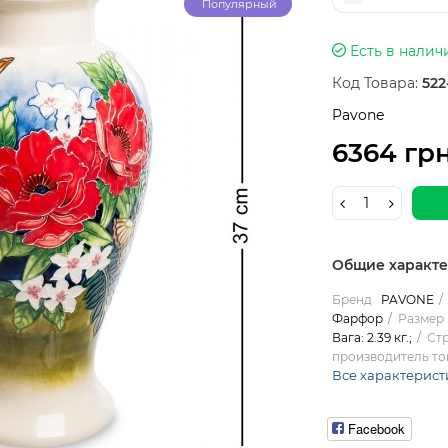
Популярный
Есть в налич
Код Товара:
522
Pavone
6364 гр
Общие характ
Бренд
PAVONE
Фарфор
Размер 
Вага: 2.39 кг.;
Ст
производитель то
Все характерист
Facebook