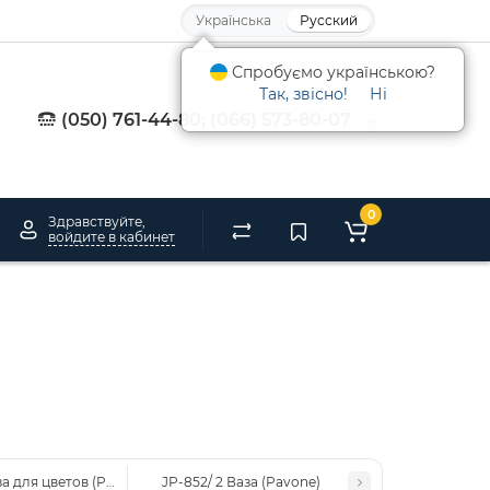
Українська
Русский
Спробуємо українською?
Так, звісно!
Ні
(050) 761-44-80; (066) 573-80-07
0
Здравствуйте,
войдите в кабинет
за для цветов (Pavone)
JP-852/ 2 Ваза (Pavone)