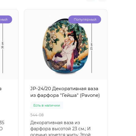
рный
Популярный
в
JP-24/20 Декоративная ваза
JP-24/
из фарфора "Гейша" (Pavone)
"Гейша
Есть в наличии
Есть в 
544-08
545-08
35
Декоративная ваза из
Ваза д
 О
фарфора высотой 23 см.; И
см.; "Ух
осенью хочется жить; Этой
дверей 