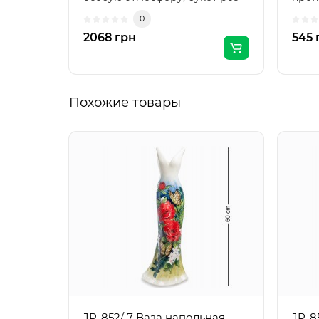
придаст интер..
бренд
0
2068 грн
545 
Похожие товары
JP-852/ 7 Ваза напольная
JP-8