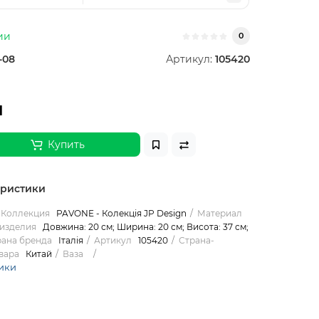
ии
0
-08
Артикул:
105420
н
Купить
еристики
Коллекция
PAVONE - Колекція JP Design
Материал
изделия
Довжина: 20 см; Ширина: 20 см; Висота: 37 см;
рана бренда
Італія
Артикул
105420
Страна-
вара
Китай
Ваза
ики