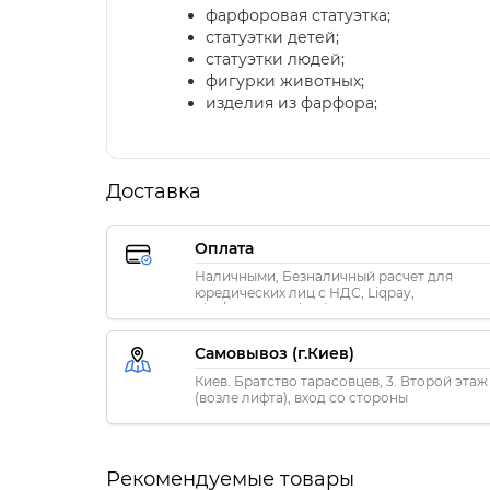
фарфоровая статуэтка;
статуэтки детей;
статуэтки людей;
фигурки животных;
изделия из фарфора;
Доставка
Оплата
Наличными, Безналичный расчет для
юредических лиц с НДС, Liqpay,
Visa/MasterCard, Privat24
Самовывоз (г.Киев)
Киев. Братство тарасовцев, 3. Второй этаж
(возле лифта), вход со стороны
«ПриватБанка»
Рекомендуемые товары