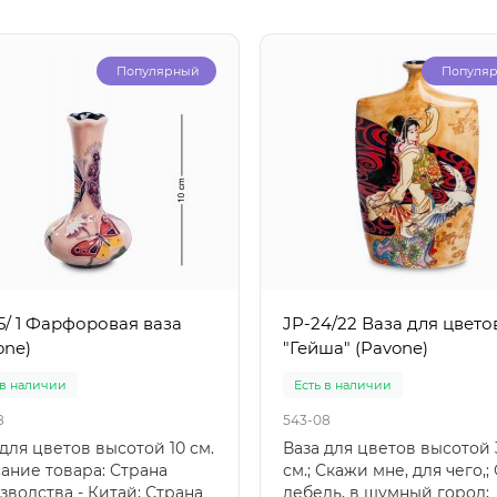
Популярный
Популя
15/ 1 Фарфоровая ваза
JP-24/22 Ваза для цвето
one)
"Гейша" (Pavone)
 в наличии
Есть в наличии
8
543-08
 для цветов высотой 10 см.
Ваза для цветов высотой 
ание товара: Страна
см.; Скажи мне, для чего,;
зводства - Китай; Страна
лебедь, в шумный город;