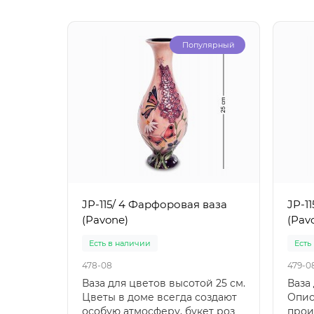
Популярный
JP-115/ 4 Фарфоровая ваза
JP-1
(Pavone)
(Pav
Есть в наличии
Есть
478-08
479-0
Ваза для цветов высотой 25 см.
Ваза
Цветы в доме всегда создают
Опис
особую атмосферу, букет роз
прои