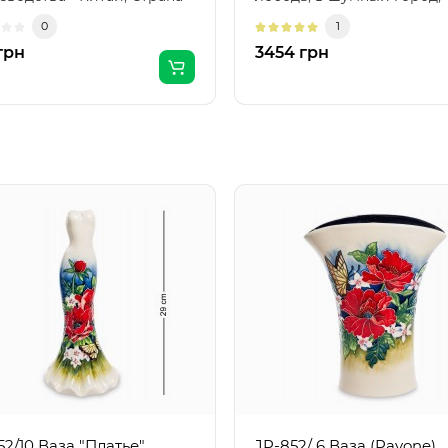
а - Итал..
Отсюда ты летишь? В..
0
1
грн
3454 грн
52/10 Ваза "Платье"
JP-852/ 6 Ваза (Pavone)