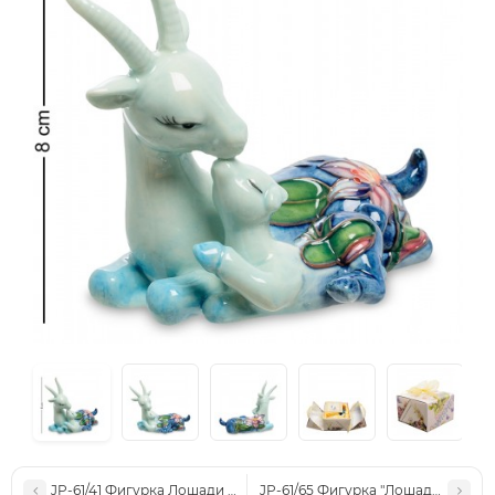
JP-61/41 Фигурка Лошади "Счастливы вместе" (Pavone)
JP-61/65 Фигурка "Лошадь Грация"