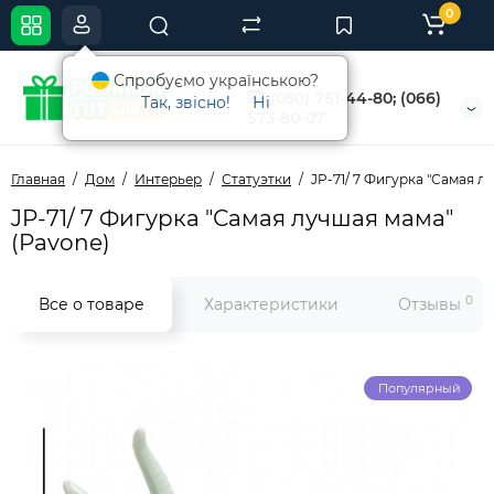
0
Спробуємо українською?
(050) 761-44-80; (066)
Так, звісно!
Ні
573-80-07
Главная
Дом
Интерьер
Статуэтки
JP-71/ 7 Фигурка "Самая л
JP-71/ 7 Фигурка "Самая лучшая мама"
(Pavone)
0
Все о товаре
Характеристики
Отзывы
Популярный