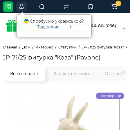
0
Спробуємо українською?
(050) 761-44-80; (066)
Так, звісно!
Ні
573-80-07
Главная
Дом
Интерьер
Статуэтки
JP-71/25 фигурка "Коза" (P
JP-71/25 фигурка "Коза" (Pavone)
0
Все о товаре
Характеристики
Отзывы
Популярный