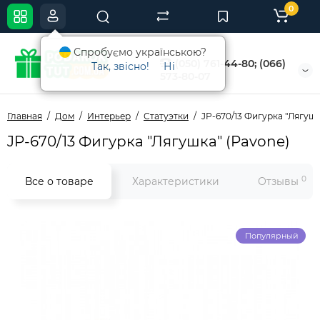
0
Спробуємо українською?
(050) 761-44-80; (066)
Так, звісно!
Ні
573-80-07
Главная
Дом
Интерьер
Статуэтки
JP-670/13 Фигурка "Лягушк
JP-670/13 Фигурка "Лягушка" (Pavone)
0
Все о товаре
Характеристики
Отзывы
Популярный