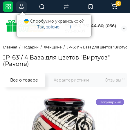
0
Спробуємо українською?
(050) 761-44-80; (066)
Так, звісно!
Ні
573-80-07
Главная
Подарки
Женщине
JP-631/ 4 Ваза для цветов "Виртуоз
JP-631/ 4 Ваза для цветов "Виртуоз"
(Pavone)
0
Все о товаре
Характеристики
Отзывы
Популярный