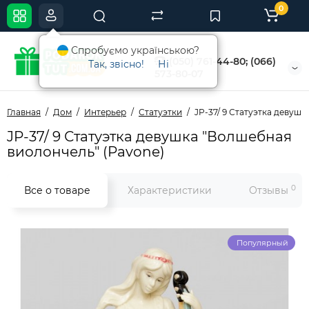
0
Спробуємо українською?
(050) 761-44-80; (066)
Так, звісно!
Ні
573-80-07
Главная
Дом
Интерьер
Статуэтки
JP-37/ 9 Статуэтка девуш
JP-37/ 9 Статуэтка девушка "Волшебная
виолончель" (Pavone)
0
Все о товаре
Характеристики
Отзывы
Популярный